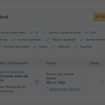
dard
30-3
Aire acondicionado
TV
Bañera / Cabina de ducha
SPA
iscina
Acceso al gimnasio
Máquina de té/café
Hervidor eléctr
Artículos de tocador
Toallas
Allbornoz
Pantuflas
elo
Calefacción
Armario/Guardarropa
Escritorio
Silla
ales
Teléfono
Alarma
Servicio despertador
ito y Cancelación
Precio
Elegir
able
Canales de satélite
Alfombrado
Refriderador
ación gratuita:
Precio por noche
llada
Té/Café
72 horas antes de
desde
-in
119.
USD
33
to: Precio de la
Seleccionar fechas
ra noche