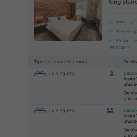
King stan
Wi-Fi
Acceso a la p
Minibar
Ver más
Secador de p
Caja de caud
Tipo de cama /
Acomoda
Depós
Canales de c
1 x King size
Cancel
Agua embote
hasta 
check
Depósi
prime
1 x King size
Cancel
hasta 
check
Depósi
prime