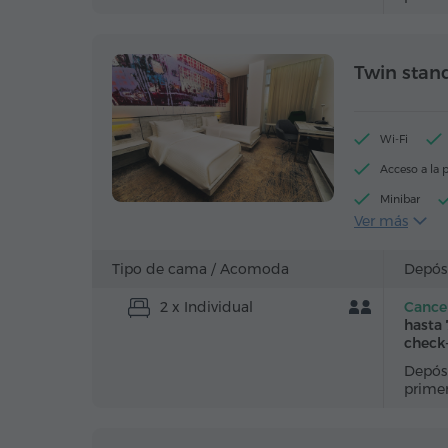
Twin stan
Wi-Fi
Acceso a la p
Minibar
Ver más
Secador de p
Caja de caud
Tipo de cama /
Acomoda
Depós
Canales de c
2 x Individual
Cancel
Agua embote
hasta 
check
Depósi
prime