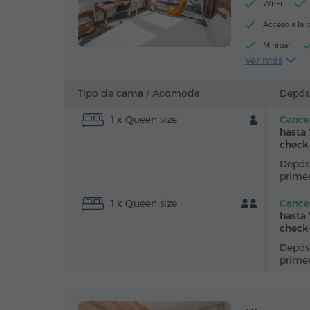
Wi-Fi
Acceso a la p
Minibar
Ver más
Secador de p
Caja de caud
Tipo de cama /
Acomoda
Depós
Canales de c
1 x Queen size
Cancel
Agua embote
hasta 
check
Depósi
prime
1 x Queen size
Cancel
hasta 
check
Depósi
prime