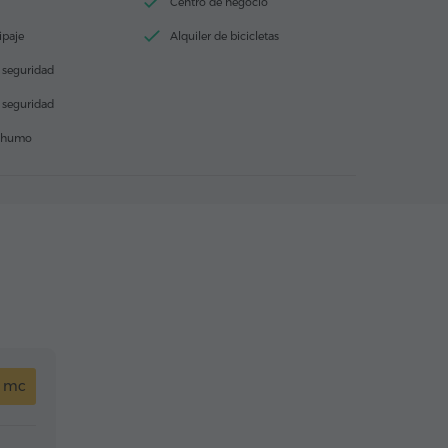
Centro de negocio
ipaje
Alquiler de bicicletas
 seguridad
e seguridad
e humo
5 mc