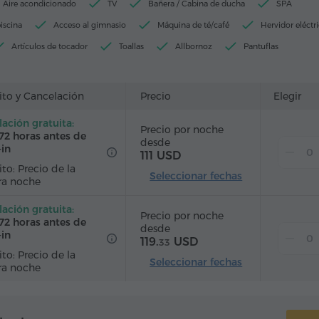
Aire acondicionado
TV
Bañera / Cabina de ducha
SPA
iscina
Acceso al gimnasio
Máquina de té/café
Hervidor eléctr
Artículos de tocador
Toallas
Allbornoz
Pantuflas
elo
Calefacción
Armario/Guardarropa
Escritorio
Silla
ales
Teléfono
Alarma
Servicio despertador
ito y Cancelación
Precio
Elegir
able
Canales de satélite
Alfombrado
Refriderador
ación gratuita:
Precio por noche
llada
Té/Café
72 horas antes de
desde
-in
111 USD
to: Precio de la
Seleccionar fechas
ra noche
ación gratuita:
Precio por noche
72 horas antes de
desde
-in
119.
USD
33
to: Precio de la
Seleccionar fechas
ra noche