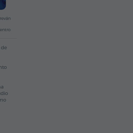
reván
entro
 de
nto
na
udio
omo