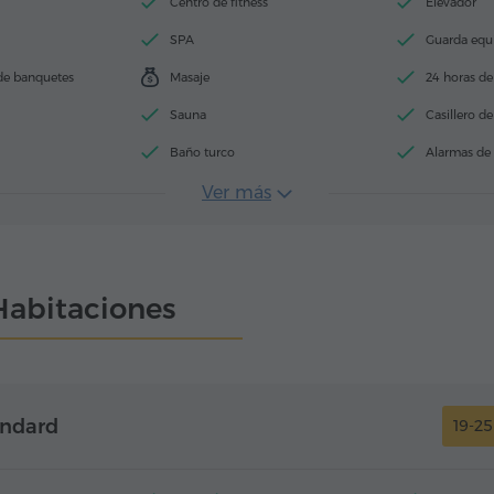
Centro de fitness
Elevador
SPA
Guarda equ
de banquetes
Masaje
24 horas de
Sauna
Casillero d
Baño turco
Alarmas d
Ver más
Habitaciones
andard
19-2