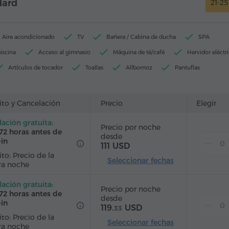
dard
21-2
Aire acondicionado
TV
Bañera / Cabina de ducha
SPA
iscina
Acceso al gimnasio
Máquina de té/café
Hervidor eléctr
Artículos de tocador
Toallas
Allbornoz
Pantuflas
elo
Calefacción
Armario/Guardarropa
Escritorio
Silla
ales
Teléfono
Alarma
Servicio despertador
ito y Cancelación
Precio
Elegir
able
Canales de satélite
Alfombrado
Refriderador
ación gratuita:
Precio por noche
llada
Té/Café
72 horas antes de
desde
-in
111 USD
to: Precio de la
Seleccionar fechas
ra noche
ación gratuita:
Precio por noche
72 horas antes de
desde
-in
119.
USD
33
to: Precio de la
Seleccionar fechas
ra noche