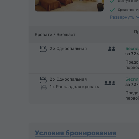
Доступ в фи
Средства г
Развернуть
Шкаф/Гарде
Спутниковы
Пр
Кровати /
Вмещает
Утюг с глад
2 x Односпальная
Беспл
за 72 
Предо
перво
2 x Односпальная
Беспл
за 72 
1 x Раскладная кровать
Предо
перво
Условия бронирования