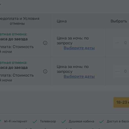
роб
Письменный стол
Стол
Стул
Телефон
е телеканалы
Ковровые полы
Холодильник
едоплата и Условия
Цена
Выбрать
отмены
ильной доской (по запросу)
атная отмена:
Цена за ночь: по
часа до заезда
запросу
плата: Стоимость
Выберите даты
й ночи
атная отмена:
Цена за ночь: по
часа до заезда
запросу
плата: Стоимость
Выберите даты
й ночи
18-23 
Wi-Fi интернет
Телевизор
Душевая кабина
Доступ в бас