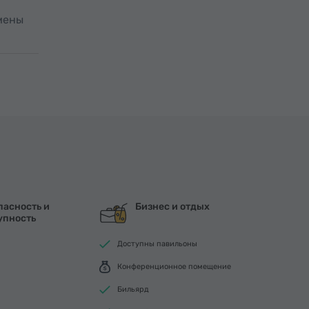
тмены
пасность и
Бизнес и отдых
упность
Доступны павильоны
Конференционное помещение
Бильярд