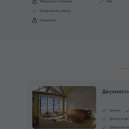
Обед/ужин в номере
Бар
Ежедневная уборка
Прачечная
Двухмест
Балкон
Доступ в фи
Средства г