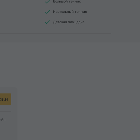
Большой теннис
Настольный теннис
Детская площадка
кв.м
сейн