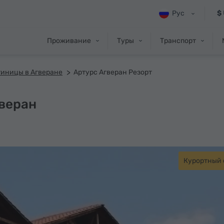
Рус
$
Проживание
Туры
Транспорт
тиницы в Агверане
Артурс Агверан Резорт
гверан
Курортный 