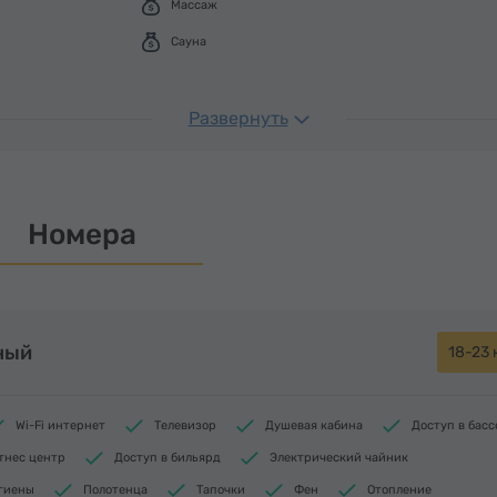
Массаж
Сауна
Развернуть
Номера
ный
18-23 
Wi-Fi интернет
Телевизор
Душевая кабина
Доступ в бас
тнес центр
Доступ в бильярд
Электрический чайник
игиены
Полотенца
Тапочки
Фен
Отопление