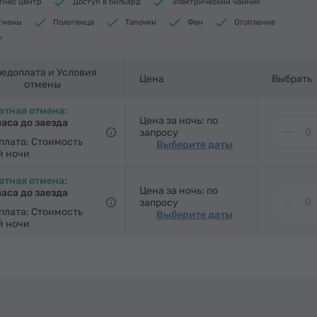
тнес центр
Доступ в бильярд
Электрический чайник
игиены
Полотенца
Тапочки
Фен
Отопление
роб
Письменный стол
Стол
Стул
Телефон
е телеканалы
Ковровые полы
Холодильник
едоплата и Условия
Цена
Выбрать
отмены
ильной доской (по запросу)
атная отмена:
Цена за ночь: по
часа до заезда
запросу
плата: Стоимость
Выберите даты
й ночи
атная отмена:
Цена за ночь: по
часа до заезда
запросу
плата: Стоимость
Выберите даты
й ночи