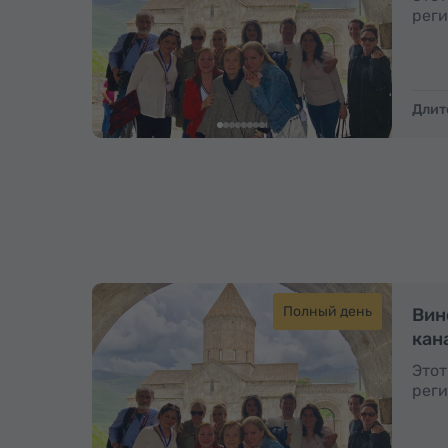
реги
Длит
Полный день
Вин
кан
Этот
реги