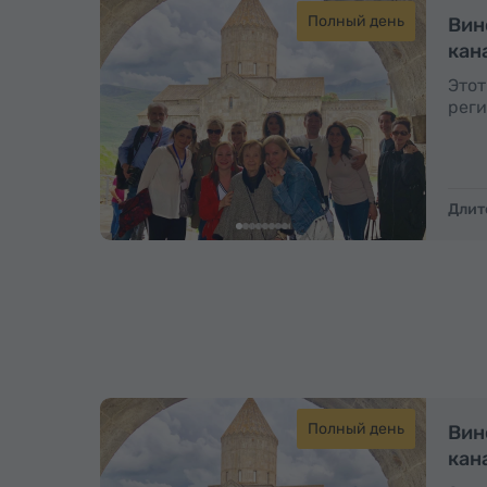
Полный день
Вин
кан
Этот
реги
Длит
Полный день
Вин
кан