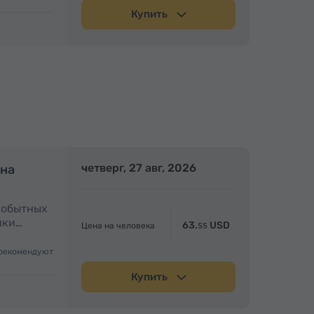
Купить
олный день
четверг, 27 авг, 2026
Полный день
 на
амобытных
ики…
63.
USD
Цена на человека
55
рекомендуют
Купить