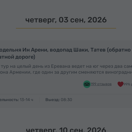
четверг, 03 сен, 2026
Полный день
П
одельня Ин Арени, водопад Шаки, Татев (обратно
атной дороге)
 тур на целый день из Еревана ведет на юг через два с
она Армении, где один за другим сменяются виноградн
199 отзывов
99% 
ельность:
13-14 ч
Выезд:
08:30
четверг, 10 сен, 2026