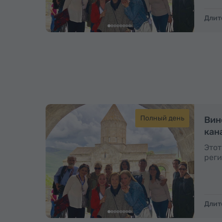
Длит
Полный день
Вин
кан
Этот
реги
Длит