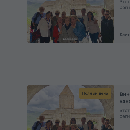
Этот
реги
Длит
Полный день
Вин
кан
Этот
реги