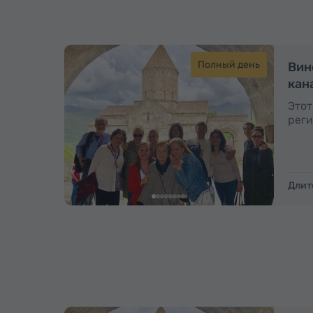
Полный день
Вин
кан
Этот
реги
Длит