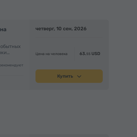
олный день
четверг, 10 сен, 2026
Полный день
 на
амобытных
ики…
63.
USD
Цена на человека
55
рекомендуют
Купить