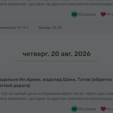
она Армении, где один за другим сменяются виноградн
199 отзывов
99% 
ельность:
13-14 ч
Выезд:
08:30
четверг, 20 авг, 2026
Полный день
П
одельня Ин Арени, водопад Шаки, Татев (обратно
атной дороге)
 тур на целый день из Еревана ведет на юг через два с
она Армении, где один за другим сменяются виноградн
199 отзывов
99% 