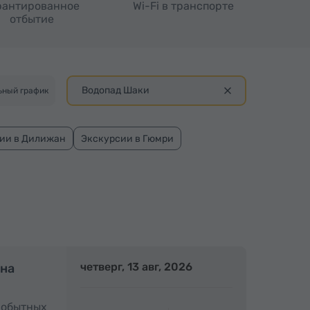
рантированное
Wi-Fi в транспорте
отбытие
Водопад Шаки
ьный график
ии в Дилижан
Экскурсии в Гюмри
олный день
четверг, 13 авг, 2026
Полный день
 на
амобытных