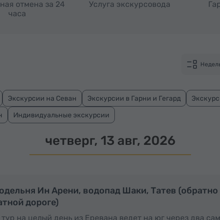
ная отмена за 24
Услуга экскурсовода
Га
часа
Недел
Экскурсии на Севан
Экскурсии в Гарни и Гегард
Экскурс
н
Индивидуальные экскурсии
четверг, 13 авг, 2026
Полный день
П
одельня Ин Арени, водопад Шаки, Татев (обратно
атной дороге)
 тур на целый день из Еревана ведет на юг через два с