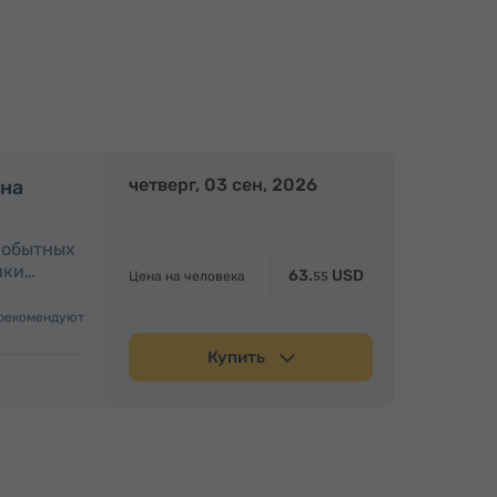
олный день
четверг, 03 сен, 2026
Полный день
 на
амобытных
ики…
63.
USD
Цена на человека
55
рекомендуют
Купить