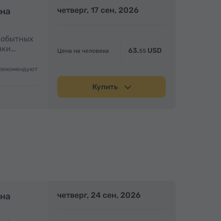
олный день
четверг, 17 сен, 2026
Полный день
 на
амобытных
ики…
63.
USD
Цена на человека
55
рекомендуют
Купить
олный день
четверг, 24 сен, 2026
Полный день
 на