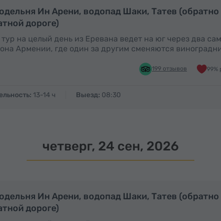
Полный день
П
одельня Ин Арени, водопад Шаки, Татев (обратно
атной дороге)
 тур на целый день из Еревана ведет на юг через два с
она Армении, где один за другим сменяются виноградн
199 отзывов
99% 
ельность:
13-14 ч
Выезд:
08:30
четверг, 24 сен, 2026
Полный день
П
одельня Ин Арени, водопад Шаки, Татев (обратно
атной дороге)