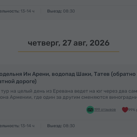
ельность:
13-14 ч
Выезд:
08:30
четверг, 27 авг, 2026
Полный день
П
одельня Ин Арени, водопад Шаки, Татев (обратно
атной дороге)
 тур на целый день из Еревана ведет на юг через два с
она Армении, где один за другим сменяются виноградн
199 отзывов
99% 
ельность:
13-14 ч
Выезд:
08:30