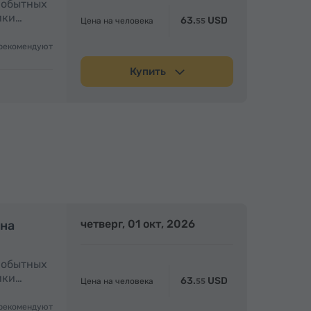
амобытных
ики…
63.
USD
Цена на человека
55
рекомендуют
Купить
олный день
четверг, 01 окт, 2026
Полный день
 на
амобытных
ики…
63.
USD
Цена на человека
55
рекомендуют