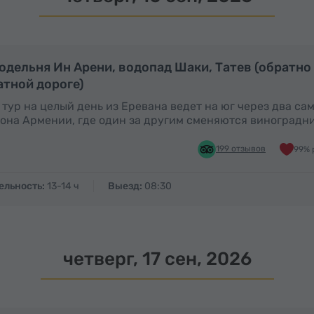
Полный день
П
одельня Ин Арени, водопад Шаки, Татев (обратно
атной дороге)
 тур на целый день из Еревана ведет на юг через два с
она Армении, где один за другим сменяются виноградн
199 отзывов
99% 
ельность:
13-14 ч
Выезд:
08:30
четверг, 17 сен, 2026