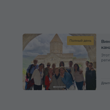
Полный день
Вин
кан
Этот
реги
Длит