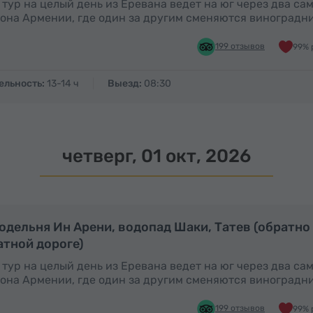
 тур на целый день из Еревана ведет на юг через два с
она Армении, где один за другим сменяются виноградн
199 отзывов
99% 
ельность:
13-14 ч
Выезд:
08:30
четверг, 01 окт, 2026
Полный день
П
одельня Ин Арени, водопад Шаки, Татев (обратно
атной дороге)
 тур на целый день из Еревана ведет на юг через два с
она Армении, где один за другим сменяются виноградн
199 отзывов
99% 