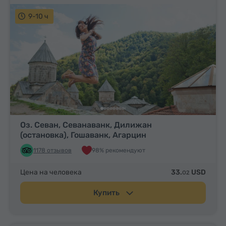
9-10 ч
Оз. Севан, Севанаванк, Дилижан
(остановка), Гошаванк, Агарцин
1178 отзывов
98% рекомендуют
Цена на человека
33.
USD
02
Купить