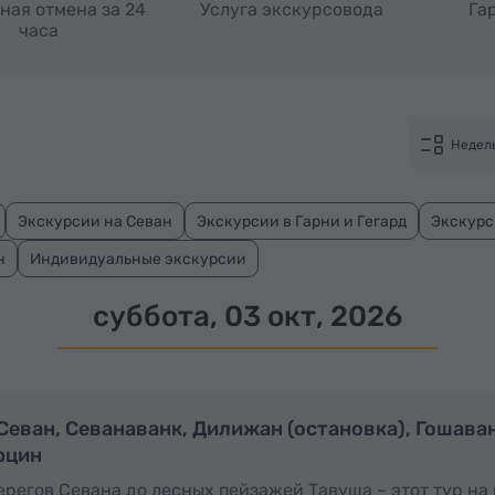
ная отмена за 24
Услуга экскурсовода
Га
часа
Недел
Экскурсии на Севан
Экскурсии в Гарни и Гегард
Экскурс
н
Индивидуальные экскурсии
суббота, 03 окт, 2026
Полный день
П
 Севан, Севанаванк, Дилижан (остановка), Гошава
рцин
ерегов Севана до лесных пейзажей Тавуша – этот тур на