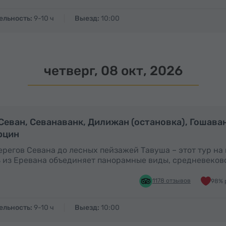
ельность:
9-10 ч
Выезд:
10:00
четверг, 08 окт, 2026
Полный день
П
 Севан, Севанаванк, Дилижан (остановка), Гошава
рцин
ерегов Севана до лесных пейзажей Тавуша – этот тур на
 из Еревана объединяет панорамные виды, средневеков
1178 отзывов
98% 
ельность:
9-10 ч
Выезд:
10:00