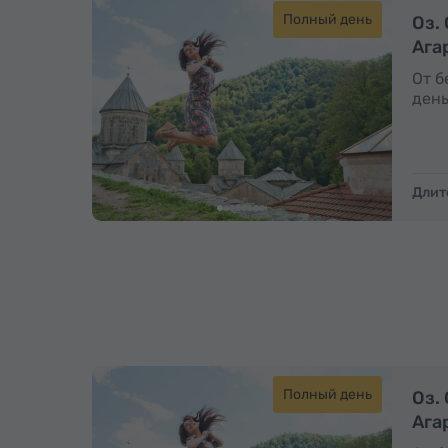
Полный день
Оз.
Ага
От б
день
Длит
Полный день
Оз.
Ага