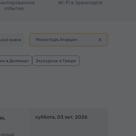
рантированное
Wi-Fi в транспорте
отбытие
Монастырь Агарцин
ьный график
ии в Дилижан
Экскурсии в Гюмри
олный день
суббота, 03 окт, 2026
Полный день
нк,
 целый