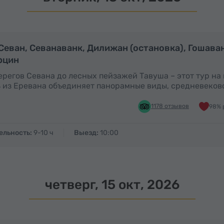
Полный день
П
 Севан, Севанаванк, Дилижан (остановка), Гошава
рцин
ерегов Севана до лесных пейзажей Тавуша – этот тур на
 из Еревана объединяет панорамные виды, средневеков
1178 отзывов
98% 
ельность:
9-10 ч
Выезд:
10:00
четверг, 15 окт, 2026