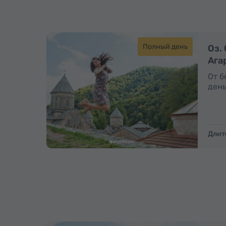
Полный день
Оз.
Ага
От б
день
Длит