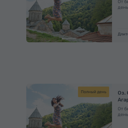
От б
день
Длит
Полный день
Оз.
Ага
От б
день