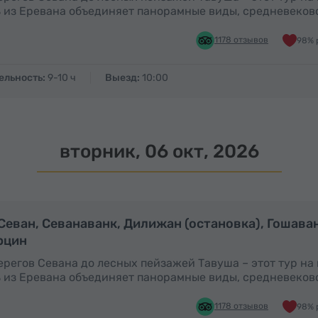
 из Еревана объединяет панорамные виды, средневеков
1178 отзывов
98% 
ельность:
9-10 ч
Выезд:
10:00
вторник, 06 окт, 2026
Полный день
П
 Севан, Севанаванк, Дилижан (остановка), Гошава
рцин
ерегов Севана до лесных пейзажей Тавуша – этот тур на
 из Еревана объединяет панорамные виды, средневеков
1178 отзывов
98% 