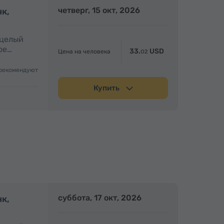
олный день
четверг, 15 окт, 2026
Полный день
нк,
 целый
ое…
33.
USD
Цена на человека
02
рекомендуют
Купить
олный день
суббота, 17 окт, 2026
Полный день
нк,