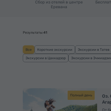
Сбор из отелей в центре
Бесплат
Еревана
Результаты:
41
Все
Короткие экскурсии
Экскурсии в Татев
Экскурсии в Цахкадзор
Экскурсии в Эчмиадзи
Полный день
Оз.
Ага
От б