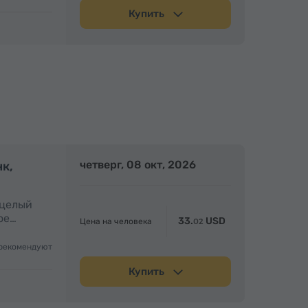
Купить
олный день
четверг, 08 окт, 2026
Полный день
нк,
 целый
ое…
33.
USD
Цена на человека
02
рекомендуют
Купить