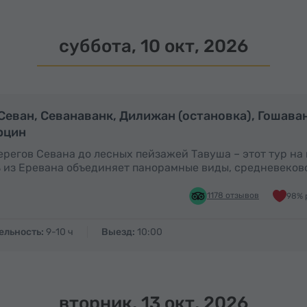
суббота, 10 окт, 2026
Полный день
П
 Севан, Севанаванк, Дилижан (остановка), Гошава
рцин
ерегов Севана до лесных пейзажей Тавуша – этот тур на
 из Еревана объединяет панорамные виды, средневеков
1178 отзывов
98% 
ельность:
9-10 ч
Выезд:
10:00
вторник, 13 окт, 2026