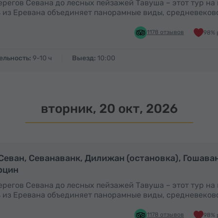
ерегов Севана до лесных пейзажей Тавуша – этот тур на
 из Еревана объединяет панорамные виды, средневеков
1178 отзывов
98% 
ельность:
9-10 ч
Выезд:
10:00
вторник, 20 окт, 2026
Полный день
П
 Севан, Севанаванк, Дилижан (остановка), Гошава
рцин
ерегов Севана до лесных пейзажей Тавуша – этот тур на
 из Еревана объединяет панорамные виды, средневеков
1178 отзывов
98% 