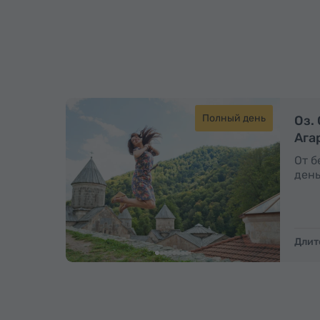
Полный день
Оз.
Ага
От б
день
Длит