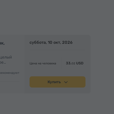
олный день
суббота, 10 окт, 2026
Полный день
нк,
 целый
ое…
33.
USD
Цена на человека
02
рекомендуют
Купить