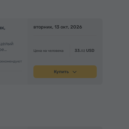
олный день
вторник, 13 окт, 2026
Полный день
нк,
 целый
ое…
33.
USD
Цена на человека
02
рекомендуют
Купить