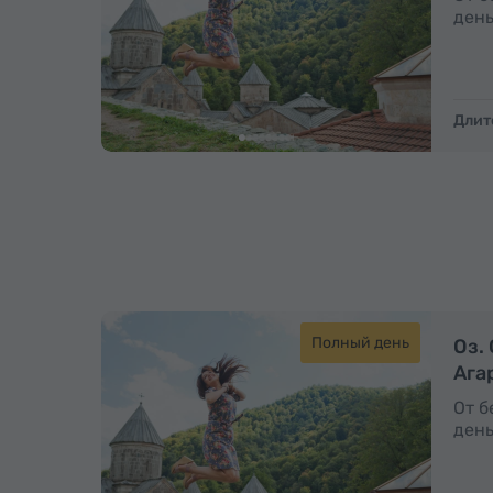
день
Длит
Полный день
Оз.
Ага
От б
день