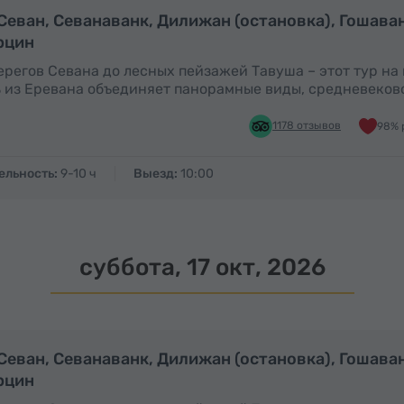
Полный день
П
 Севан, Севанаванк, Дилижан (остановка), Гошава
рцин
ерегов Севана до лесных пейзажей Тавуша – этот тур на
 из Еревана объединяет панорамные виды, средневеков
1178 отзывов
98% 
ельность:
9-10 ч
Выезд:
10:00
суббота, 17 окт, 2026
Полный день
П
 Севан, Севанаванк, Дилижан (остановка), Гошава
рцин