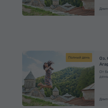
Длит
Полный день
Оз.
Ага
От б
день
Длит