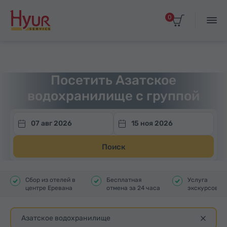
0
Главная
Туры
Групповые экскурсии
Посетить Азатское
водохранилище с группой
07 авг 2026
15 ноя 2026
Поиск
Сбор из отелей в
Бесплатная
Услуга
центре Еревана
отмена за 24 часа
экскурсовод
Азатское водохранилище