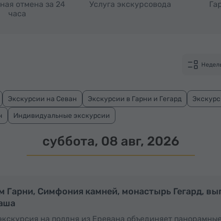
ная отмена за 24
Услуга экскурсовода
Га
часа
Недел
Экскурсии на Севан
Экскурсии в Гарни и Гегард
Экскурс
н
Индивидуальные экскурсии
суббота, 08 авг, 2026
Полдня
м Гарни, Симфония камней, монастырь Гегард, вы
аша
экскурсия на полдня из Еревана объединяет панорамны