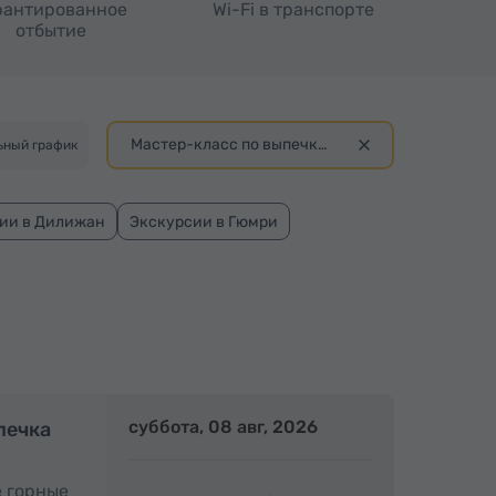
рантированное
Wi-Fi в транспорте
отбытие
Мастер-класс по выпечке лаваша
ьный график
ии в Дилижан
Экскурсии в Гюмри
Полдня
суббота, 08 авг, 2026
Полдня
печка
е горные