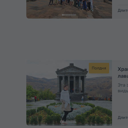
Длит
Полдня
Хра
лав
Эта 
виды
Длит