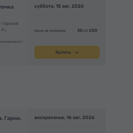
Полдня
суббота, 15 авг, 2026
Полдня
печка
е горные
 и…
30.
USD
Цена на человека
25
рекомендуют
Купить
олный день
воскресенье, 16 авг, 2026
Полный день
, Гарни,