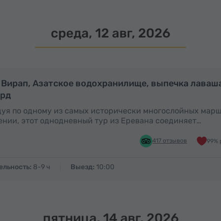
среда, 12 авг, 2026
Полный день
П
 Вирап, Азатское водохранилище, выпечка лаваша
ард
уя по одному из самых исторически многослойных мар
нии, этот однодневный тур из Еревана соединяет…
417 отзывов
99% 
ельность:
8-9 ч
Выезд:
10:00
пятница, 14 авг, 2026