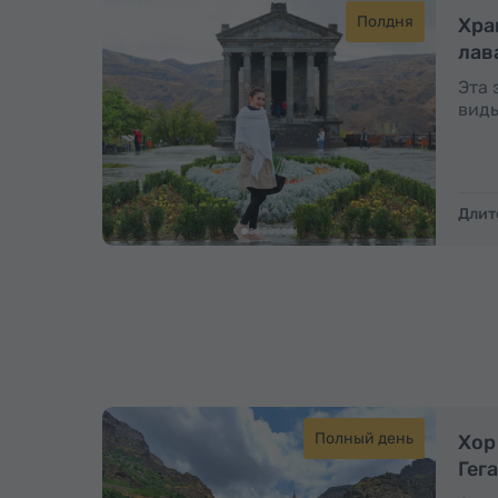
Полдня
Хра
лав
Эта 
виды
Длит
Полный день
Хор
Гег