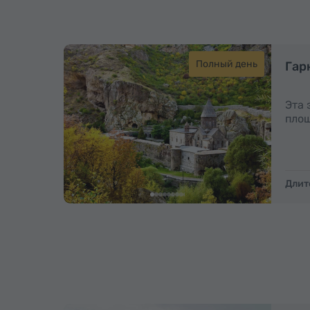
Полный день
Гар
Эта 
площ
Длит