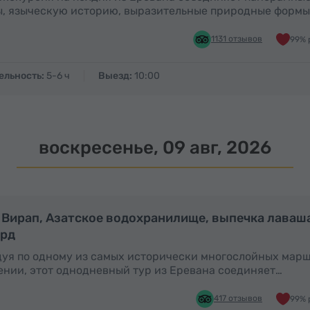
, языческую историю, выразительные природные формы
1131 отзывов
99% 
ельность:
5-6 ч
Выезд:
10:00
воскресенье, 09 авг, 2026
Полный день
П
 Вирап, Азатское водохранилище, выпечка лаваша
ард
уя по одному из самых исторически многослойных мар
нии, этот однодневный тур из Еревана соединяет…
417 отзывов
99% 