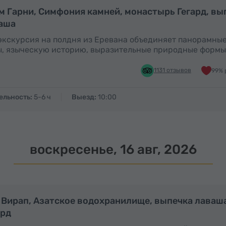
Полдня
м Гарни, Симфония камней, монастырь Гегард, вы
аша
экскурсия на полдня из Еревана объединяет панорамны
, языческую историю, выразительные природные формы
1131 отзывов
99% 
ельность:
5-6 ч
Выезд:
10:00
воскресенье, 16 авг, 2026
Полный день
П
 Вирап, Азатское водохранилище, выпечка лаваша
ард