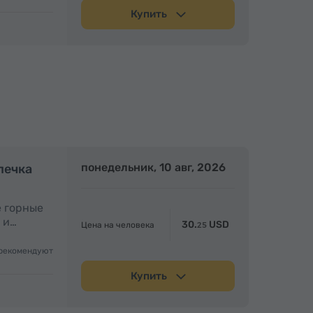
Купить
Полдня
понедельник, 10 авг, 2026
Полдня
печка
е горные
 и…
30.
USD
Цена на человека
25
рекомендуют
Купить