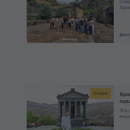
След
Арме
Длит
Полдня
Хра
лав
Эта 
виды