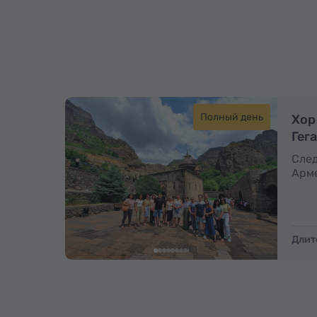
Полный день
Хор
Гег
След
Арме
Длит