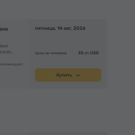
олный день
пятница, 14 авг, 2026
Полный день
анк
овых
еское…
35.
USD
Цена на человека
80
рекомендуют
Купить