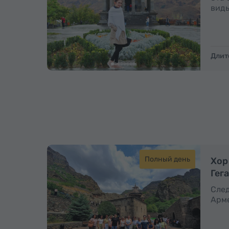
виды
Длит
Полный день
Хор
Гег
След
Арме