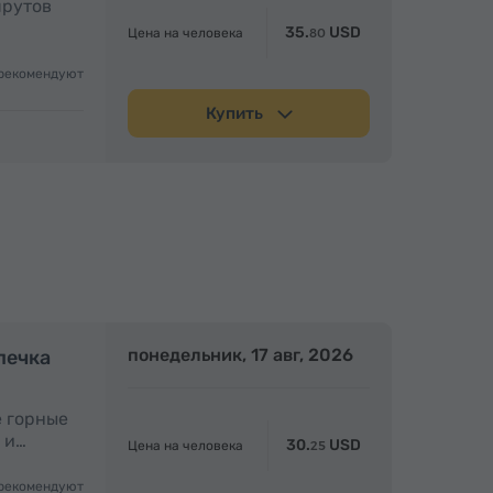
шрутов
35.
USD
Цена на человека
80
рекомендуют
Купить
Полдня
понедельник, 17 авг, 2026
Полдня
печка
е горные
 и…
30.
USD
Цена на человека
25
рекомендуют