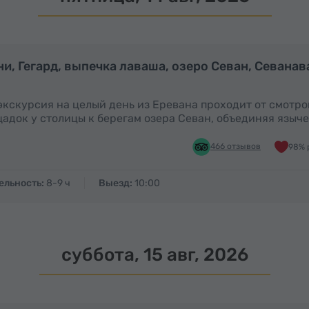
Полный день
П
ни, Гегард, выпечка лаваша, озеро Севан, Севанав
экскурсия на целый день из Еревана проходит от смотр
адок у столицы к берегам озера Севан, объединяя языч
466 отзывов
98% 
ельность:
8-9 ч
Выезд:
10:00
суббота, 15 авг, 2026