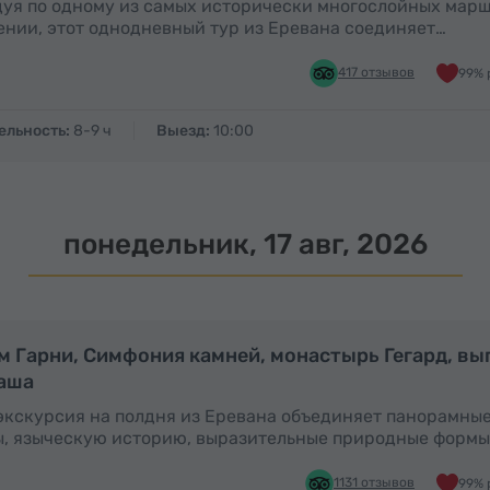
уя по одному из самых исторически многослойных мар
нии, этот однодневный тур из Еревана соединяет…
417 отзывов
99% 
ельность:
8-9 ч
Выезд:
10:00
понедельник, 17 авг, 2026
Полдня
м Гарни, Симфония камней, монастырь Гегард, вы
аша
экскурсия на полдня из Еревана объединяет панорамны
, языческую историю, выразительные природные формы
1131 отзывов
99% 