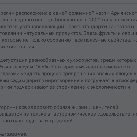
реги» расположена в самой солнечной части Армянског
тепло щедрого солнца. Основанная в 2020 году, компани
одитель, устанавливающий новые стандарты качества и
овлении натуральных продуктов. Здесь фрукты и овощ
которые не только сохраняют все полезные свойства, н
ие сочетания.
дегустация разнообразных сухофруктов, среди которых
обычные вкусы. Особый интерес вызывает возможность
 глазами увидеть процесс превращения свежих плодов в
овым садам дарит умиротворение и погружает в атмосфе
брики подчеркивают ее стремление к экологичности и
торонников здорового образа жизни и ценителей
ащается не только в гастрономическое удовольствие, но
ского садоводства и традиций.
ны заранее.