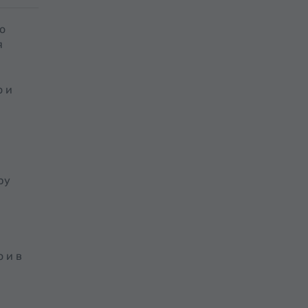
о
я
и
о и
ру
 и в