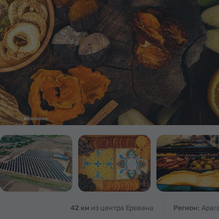
42 км
из центра Еревана
Регион:
Араг