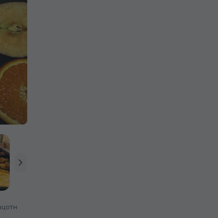
ацотн