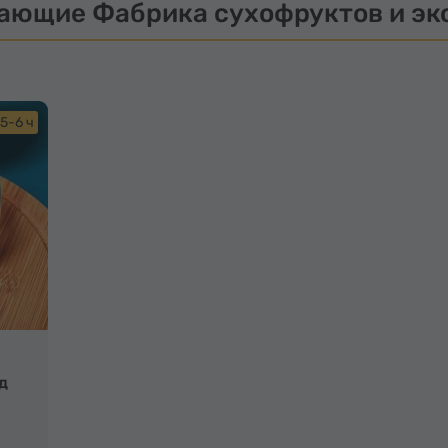
ающие Фабрика сухофруктов и эк
5-6 ч
д