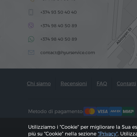
+374 93 50 40 40
+374 98 40 50 89
+374 98 40 50 89
contact@hyurservice.com
Chi siamo
Recensioni
FAQ
Contatti
Metodo di pagamento:
Utilizziamo i "Cookie" per migliorare la Sua e
più su "Cookie" nella sezione
"Privacy"
. Utiliz
2002 - 2026, © "Hyur Service" Ltd;
Aggiorna