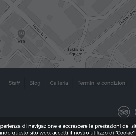
Staff
Blog
Galleria
Termini e condizioni
sperienza di navigazione e accrescere le prestazioni del s
zando questo sito web, accetti il ​​nostro utilizzo di "Cookie".
to il 06.08.2026