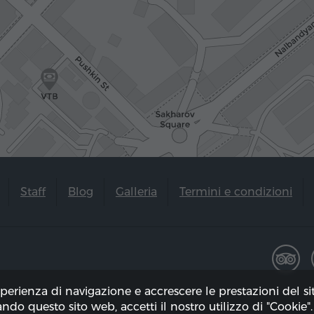
Staff
Blog
Galleria
Termini e condizioni
sperienza di navigazione e accrescere le prestazioni del s
zando questo sito web, accetti il ​​nostro utilizzo di "Cookie".
to il 09.08.2026