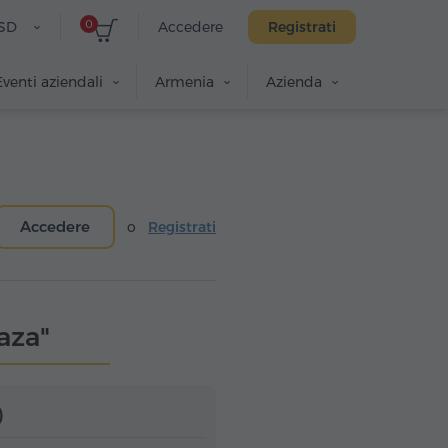
0
SD
Accedere
Registrati
Eventi aziendali
Armenia
Azienda
Accedere
o
Registrati
laza"
)