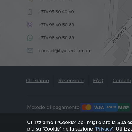
+374 93 50 40 40
+374 98 40 50 89
+374 98 40 50 89
contact@hyurservice.com
Chi siamo
Recensioni
FAQ
Contatti
Metodo di pagamento:
Utilizziamo i "Cookie" per migliorare la Sua e
più su "Cookie" nella sezione
"Privacy"
. Utiliz
2002 - 2026, © "Hyur Service" Ltd;
Aggiorna