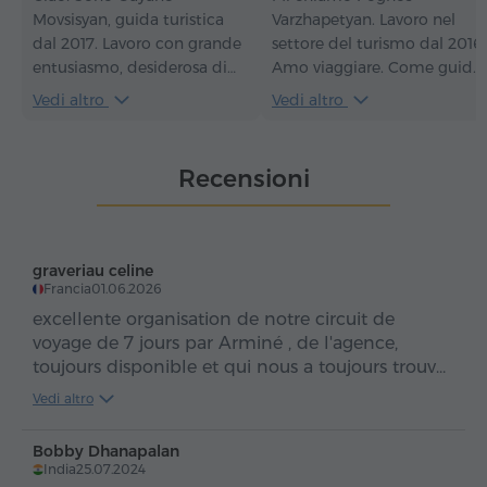
Movsisyan, guida turistica
Varzhapetyan. Lavoro nel
dal 2017. Lavoro con grande
settore del turismo dal 2016.
entusiasmo, desiderosa di
Amo viaggiare. Come guida
presentare il mio paese nel
turistica, il mio obiettivo è
Vedi altro
Vedi altro
miglior modo possibile e di
sempre far innamorare gli
creare momenti
ospiti dell'Armenia, affinché
indimenticabili per i nostri
alla fine del tour non dicano
Recensioni
ospiti.
"addio", ma "a presto,
Armenia!".
graveriau celine
Francia
01.06.2026
excellente organisation de notre circuit de
voyage de 7 jours par Arminé , de l'agence,
toujours disponible et qui nous a toujours trouvé
des solutions à toutes nos questions!
Vedi altro
Ara, notre chauffeur , nous a conduits toute la
semaine avec douceur , professionnalisme et
Bobby Dhanapalan
delicates attentions
India
25.07.2024
Anna, notre guide, nous a totalement enchantés