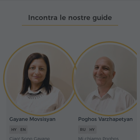
Incontra le nostre guide
Gayane Movsisyan
Poghos Varzhapetyan
HY
EN
RU
HY
Ciao! Sono Gayane
Mi chiamo Poghos