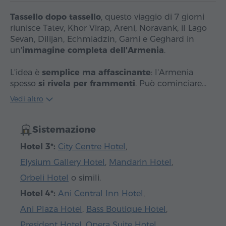
Tassello dopo tassello
, questo viaggio di 7 giorni
riunisce Tatev, Khor Virap, Areni, Noravank, il Lago
Sevan, Dilijan, Echmiadzin, Garni e Geghard in
un'
immagine completa dell'Armenia
.
L'idea è
semplice ma affascinante
: l'Armenia
spesso
si rivela per frammenti
. Può cominciare…
Vedi altro
Sistemazione
Hotel 3*:
City Centre Hotel
,
Elysium Gallery Hotel
,
Mandarin Hotel
,
Orbeli Hotel
o simili.
Hotel 4*:
Ani Central Inn Hotel
,
Ani Plaza Hotel
,
Bass Boutique Hotel
,
President Hotel
,
Opera Suite Hotel
,