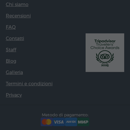
expansion of services for adding more tourism
Chi siamo
territories of Armenia through customer friendly
approaches and value added services.
Recensioni
With Regards & Love
Bobby Dhanapalan
FAQ
Contatti
Staff
Blog
Galleria
Termini e condizioni
Privacy
Metodo di pagamento: