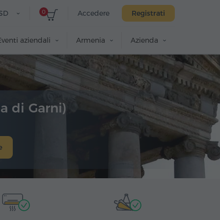
0
SD
Accedere
Registrati
Eventi aziendali
Armenia
Azienda
a di Garni)
e