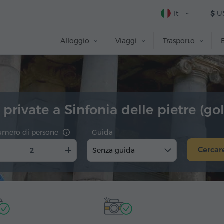
It
$
U
Alloggio
Viaggi
Trasporto
 private a Sinfonia delle pietre (gol
umero di persone
Guida
Cercar
Senza guida