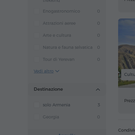
trekking
Enogastronomico
0
Attrazioni aeree
0
Arte e cultura
0
Natura e fauna selvatica
0
Tour di Yerevan
0
Vedi altro
Cultu
Destinazione
Prezz
solo Armenia
3
Georgia
0
Condivi