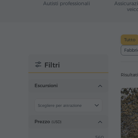
Autisti professionali
Assicuraz
veic
Tutto
Fabbri
Filtri
Risultati
Escursioni
Scegliere per attrazione
Prezzo
(
USD
)
560