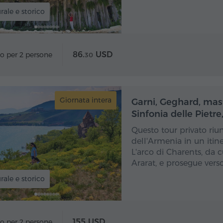
rale e storico
86.
USD
o per 2 persone
30
Giornata intera
Gior
Garni, Geghard, mast
Sinfonia delle Pietr
Questo tour privato riun
dell'Armenia in un itine
L'arco di Charents, da 
Ararat, e prosegue vers
rale e storico
155 USD
o per 2 persone