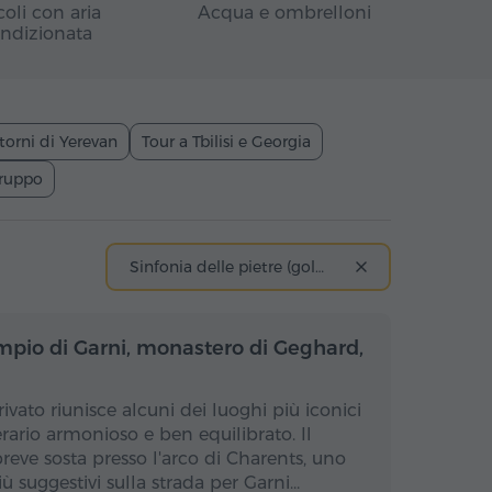
coli con aria
Acqua e ombrelloni
ndizionata
torni di Yerevan
Tour a Tbilisi e Georgia
gruppo
Sinfonia delle pietre (gola di Garni)
za giornata
Mezza giornata
mpio di Garni, monastero di Geghard,
ivato riunisce alcuni dei luoghi più iconici
erario armonioso e ben equilibrato. Il
breve sosta presso l'arco di Charents, uno
ù suggestivi sulla strada per Garni…