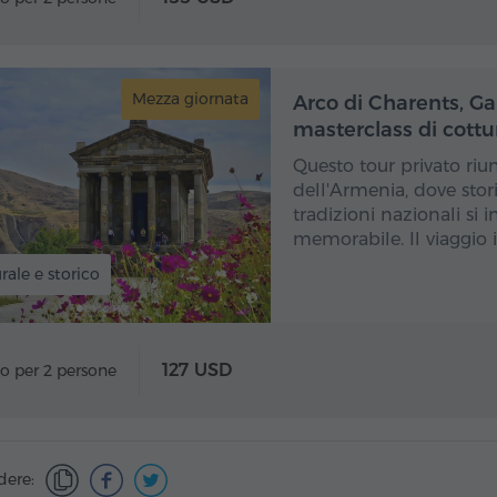
Mezza giornata
Mez
Arco di Charents, Gar
masterclass di cottu
Questo tour privato riun
dell'Armenia, dove stori
tradizioni nazionali si 
memorabile. Il viaggio i
rale e storico
127 USD
o per 2 persone
dere: