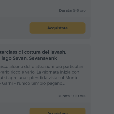
Durata:
5-6 ore
Acquistare
nata intera
Giornata intera
erclass di cottura del lavash,
e, lago Sevan, Sevanavank
isce alcune delle attrazioni più particolari
rario ricco e vario. La giornata inizia con
cui si apre una splendida vista sul Monte
o Garni – l'unico tempio pagano…
Durata:
9-10 ore
Acquistare