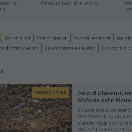
ione nel
Fermate poer fare le foto
Vei
olo
co
Tour migliori
Tour di Yerevan
Tour delle cantine
Nei din
ca di brandy Ararat
Escursionismo e trekking
Escursioni di 
:
3
Mezza giornata
Mez
Arco di Charents, te
Sinfonia delle Pietre
Questo esclusivo tour pr
dell'Armenia in un itin
viaggio inizia con una 
dei punti panoramici pi