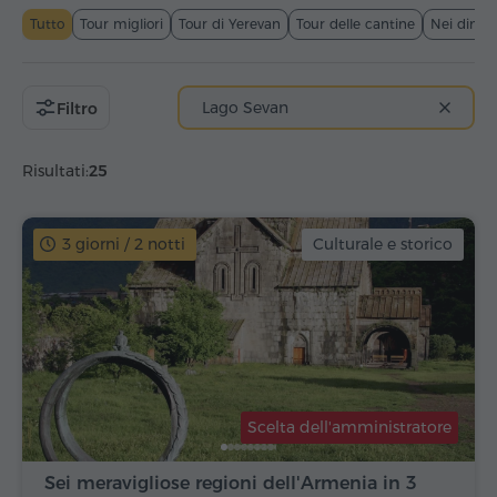
Tutto
Tour migliori
Tour di Yerevan
Tour delle cantine
Nei dintor
Lago Sevan
Filtro
Risultati:
25
3 giorni / 2 notti
Culturale e storico
Scelta dell'amministratore
Sei meravigliose regioni dell'Armenia in 3