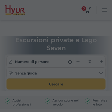
0
Home
Viaggi
Escursioni private
Escursioni private a Lago
Sevan
Numero di persone
Senza guida
Cercare
Autisti
Assicurazione nel
Fermate poer
professionali
veicolo
le foto