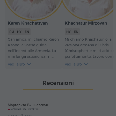
Karen Khachatryan
Khachatur Mirzoyan
RU
HY
EN
HY
EN
Cari amici, mi chiamo Karen
Mi chiamo Khachatur, è la
e sono la vostra guida
versione armena di Chris
nell'incredibile Armenia. La
(Christopher), e mi si addice
mia lunga esperienza mi
perfettamente. Lavoro come
permette di organizzare tour
guida turistica dal 2012.
Vedi altro
Vedi altro
affascinanti nei luoghi più
Sono una persona socievole,
popolari e interessanti del
amo interagire con le
paese. Do vita alla storia,
persone e faccio sempre del
Recensioni
canto salmi nelle antiche
mio meglio affinché il tour
chiese e racconto leggende
soddisfi le aspettative dei
avvincenti, rendendo il
nostri ospiti.
vostro viaggio
Маргарита Вишневская
indimenticabile. Con me vi
Polonia
06.08.2026
aspetta un'esperienza sicura,