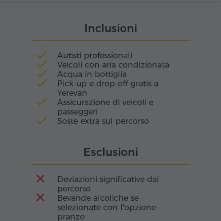
straordinaria: la funivia "Ali di Tatev". Lunga 5.7
km, questa linea aerea collega il villaggio di
Inclusioni
Halidzor all'antico monastero ed è riconosciuta
dal Guinness World Records come la funivia
reversibile più lunga del mondo.
Autisti professionali
Veicoli con aria condizionata
Acqua in bottiglia
Pick-up e drop-off gratis a
Yerevan
Assicurazione di veicoli e
passeggeri
Soste extra sul percorso
Esclusioni
Deviazioni significative dal
percorso
Bevande alcoliche se
selezionate con l'opzione
pranzo