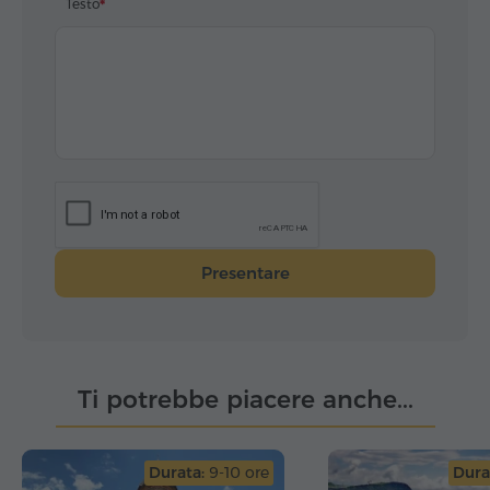
Testo
Presentare
Ti potrebbe piacere anche...
Durata:
9-10 ore
Dura