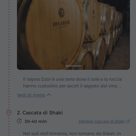
Il Vayots Dzor è una terra dove il sole e la roccia
hanno custodito per secoli il segreto del vino, e
il villaggio di Areni ne è divenuto l'antica chiave.
Qui, nelle profondità delle grotte, gli archeologi
hanno rinvenuto il complesso vinicolo più
2. Cascata di Shaki
antico del mondo – prova che l'uomo e la vite si
erano già uniti su questa terra millenni fa. Da
30-40 min
Dettagli: Cascata di Shaki
allora, ogni tralcio di Areni sembra portare la
memoria dei secoli, donando grappoli intrisi
Nel sud dell'Armenia, non lontano da Sisian, in