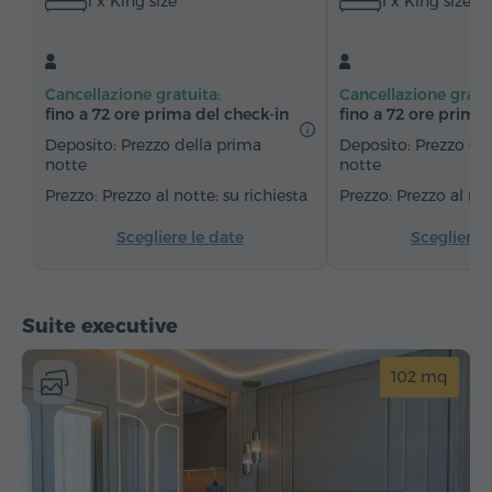
1 x King size
1 x King size
Asciugamani
Accappatoio
Pantofole
Asciugacapelli
Riscaldamento
Armadio/Guardaroba
Scrivania
Zona salotto
Cancellazione gratuita:
Cancellazione gratu
Zona pranzo
Tavolo
Divano
Poltrona
fino a 72 ore prima del check‑in
fino a 72 ore prima 
Sedia
Cassaforte
Telefono
Servizio sveglia
Deposito: Prezzo della prima
Deposito: Prezzo de
notte
notte
Canali via cavo
Moquette
Acqua in bottiglia
Prezzo al notte: su richiesta
Prezzo al not
Tè/Caffè
Scegliere le date
Scegliere 
Suite executive
102 mq