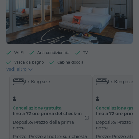
Wi-Fi
Aria condizionata
TV
Vasca da bagno
Cabina doccia
Vedi altro
Macchina per il caffè
Bollitore elettrico
Minibar
1 x King size
1 x King size
Articoli da toeletta
Asciugamani
Accappatoio
Pantofole
Asciugacapelli
Riscaldamento
Armadio/Guardaroba
Zona salotto
Zona pranzo
Cancellazione gratuita:
Cancellazione gratu
Tavolo
Divano
Poltrona
Sedia
fino a 72 ore prima del check‑in
fino a 72 ore prima 
Cassaforte
Telefono
Servizio sveglia
Deposito: Prezzo della prima
Deposito: Prezzo de
notte
notte
Canali via cavo
Moquette
Pavimenti in parquet
Prezzo al notte: su richiesta
Prezzo al not