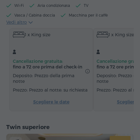
Wi-Fi
Aria condizionata
TV
Vasca / Cabina doccia
Macchina per il caffè
Vedi altro
Bollitore elettrico
Minibar
Articoli da toeletta
1 x King size
1 x King size
Asciugamani
Accappatoio
Pantofole
Asciugacapelli
Riscaldamento
Armadio/Guardaroba
Scrivania
Zona salotto
Cancellazione gratuita:
Cancellazione gratu
Divano
Poltrona
Sedia
Cassaforte
fino a 72 ore prima del check‑in
fino a 72 ore prima 
Telefono
Servizio sveglia
Canali via cavo
Deposito: Prezzo della prima
Deposito: Prezzo de
notte
notte
Moquette
Acqua in bottiglia
Tè/Caffè
Prezzo al notte: su richiesta
Prezzo al not
Scegliere le date
Scegliere 
Twin superiore