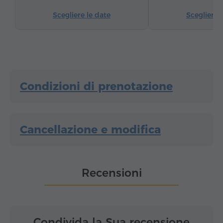
Acqua in bottiglia
Tè/Caffè
Scegliere le date
Scegliere 
Condizioni di prenotazione
Cancellazione e modifica
Recensioni
Condivida la Sua recensione