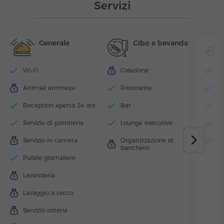
Servizi
Generale
Cibo e bevanda
Wi-Fi
Colazione
Pi
Animali ammessi
Ristorante
Ce
Reception aperta 24 ore
Bar
A
Servizio di portineria
Lounge executive
S
Servizio in camera
Organizzazione di
O
banchetti
Pulizie giornaliere
Lavanderia
Lavaggio a secco
Servizio stireria