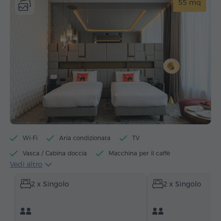
55 mq
Wi-Fi
Aria condizionata
TV
Vasca / Cabina doccia
Macchina per il caffè
Vedi altro
Bollitore elettrico
Minibar
Articoli da toeletta
2 x Singolo
2 x Singolo
Asciugamani
Accappatoio
Pantofole
Asciugacapelli
Riscaldamento
Armadio/Guardaroba
Scrivania
Zona salotto