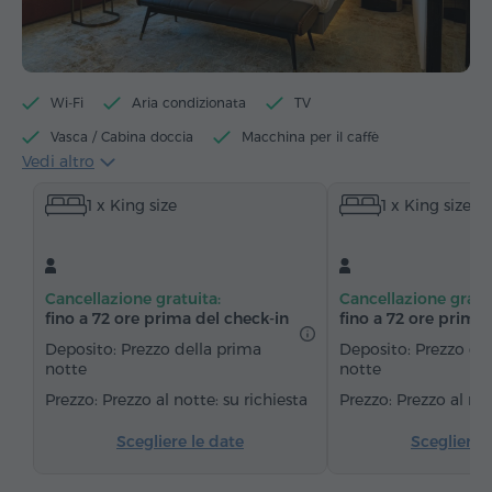
Wi-Fi
Aria condizionata
TV
Vasca / Cabina doccia
Macchina per il caffè
Vedi altro
Bollitore elettrico
Minibar
Articoli da toeletta
1 x King size
1 x King size
Asciugamani
Accappatoio
Pantofole
Asciugacapelli
Riscaldamento
Armadio/Guardaroba
Scrivania
Zona salotto
Cancellazione gratuita:
Cancellazione gratu
Divano
Poltrona
Sedia
Cassaforte
fino a 72 ore prima del check‑in
fino a 72 ore prima 
Telefono
Servizio sveglia
Canali via cavo
Deposito: Prezzo della prima
Deposito: Prezzo de
notte
notte
Moquette
Acqua in bottiglia
Tè/Caffè
Prezzo al notte: su richiesta
Prezzo al not
Scegliere le date
Scegliere 