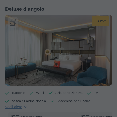
Deluxe d'angolo
58 mq
Balcone
Wi-Fi
Aria condizionata
TV
Vasca / Cabina doccia
Macchina per il caffè
Vedi altro
Bollitore elettrico
Minibar
Articoli da toeletta