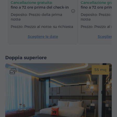
Cancellazione gratuita:
Cancellazione gratu
Divano
Poltrona
Sedia
Cassaforte
fino a 72 ore prima del check‑in
fino a 72 ore prima 
Telefono
Servizio sveglia
Canali via cavo
Deposito: Prezzo della prima
Deposito: Prezzo de
notte
notte
Moquette
Acqua in bottiglia
Tè/Caffè
Prezzo al notte: su richiesta
Prezzo al not
Scegliere le date
Scegliere 
Doppia superiore
55 mq