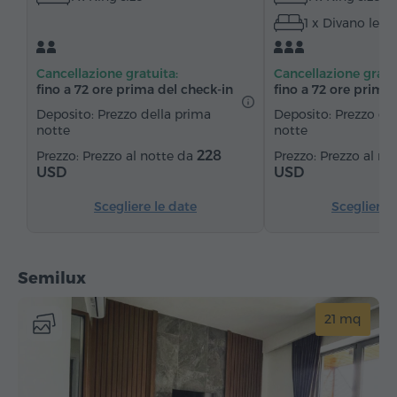
1 x Divano lett
Minibar
Articoli da toeletta
Asciugamani
Accappatoio
Pantofole
Asciugacapelli
Cancellazione gratuita:
Cancellazione gratu
Riscaldamento
Armadio/Guardaroba
Scrivania
fino a 72 ore prima del check‑in
fino a 72 ore prima 
Divano
Sedia
Telefono
Canali satellitari
Deposito: Prezzo della prima
Deposito: Prezzo de
notte
notte
Frigorifero
228
Prezzo al notte da
Prezzo al no
USD
USD
Scegliere le date
Scegliere 
Semilux
21 mq