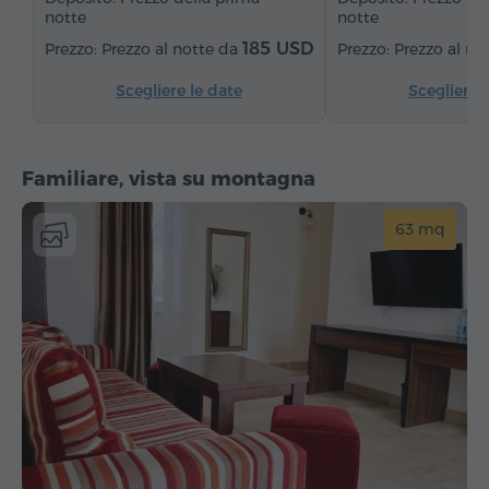
notte
notte
Frigorifero
185 USD
Prezzo al notte da
Prezzo al no
Scegliere le date
Scegliere 
Familiare, vista su montagna
63 mq