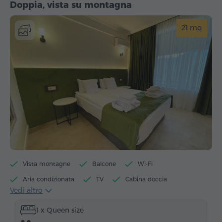
Doppia, vista su montagna
21 mq
Vista montagne
Balcone
Wi-Fi
Aria condizionata
TV
Cabina doccia
Vedi altro
Accesso alla piscina
Accesso alla sauna
1 x Queen size
Accesso alla vasca idromassaggio
Minibar