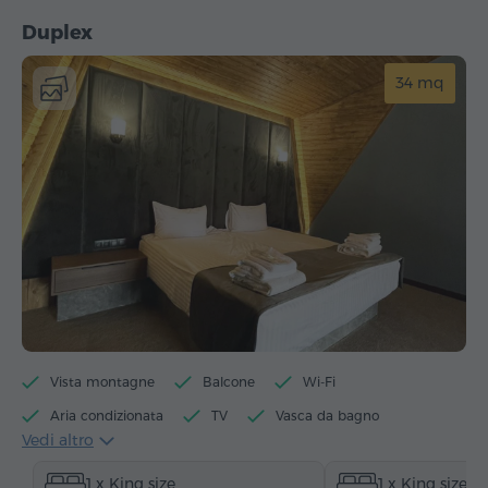
Duplex
34 mq
Vista montagne
Balcone
Wi-Fi
Aria condizionata
TV
Vasca da bagno
Vedi altro
Cabina doccia
Accesso alla piscina
1 x King size
1 x King size
Accesso alla sauna
Accesso alla vasca idromassaggio