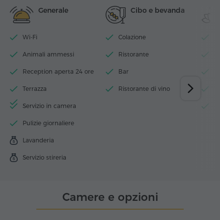
Generale
Cibo e bevanda
Wi-Fi
Colazione
Pi
Animali ammessi
Ristorante
S
Reception aperta 24 ore
Bar
B
Terrazza
Ristorante di vino
J
Servizio in camera
V
Pulizie giornaliere
Lavanderia
Servizio stireria
Camere e opzioni