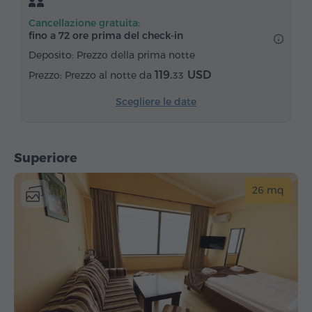
Articoli da toeletta
Asciugamani
Accappatoio
Cancellazione gratuita:
Pantofole
Asciugacapelli
Riscaldamento
fino a 72 ore prima del check‑in
Armadio/Guardaroba
Scrivania
Sedia
Deposito: Prezzo della prima notte
Telefono
Canali satellitari
Frigorifero
119.
USD
Prezzo al notte da
33
Scegliere le date
Superiore
26 mq