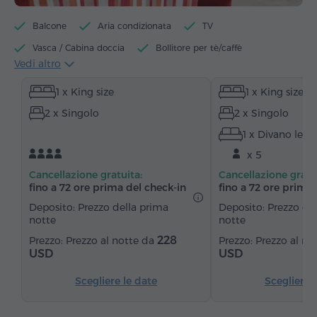
Balcone
Aria condizionata
TV
Vasca / Cabina doccia
Bollitore per tè/caffè
Vedi altro
Bollitore elettrico
Minibar
Articoli da toeletta
1 x King size
1 x King size
Asciugamani
Accappatoio
Pantofole
2 x Singolo
2 x Singolo
Asciugacapelli
Riscaldamento
1 x Divano lett
Armadio/Guardaroba
Scrivania
Zona salotto
x 5
Tavolo
Divano
Telefono
Sveglia
Cancellazione gratuita:
Cancellazione gratu
Servizio sveglia
Pavimenti in parquet
Frigorifero
fino a 72 ore prima del check‑in
fino a 72 ore prima 
Acqua in bottiglia
Tè/Caffè
Deposito: Prezzo della prima
Deposito: Prezzo de
notte
notte
228
Prezzo al notte da
Prezzo al no
USD
USD
Scegliere le date
Scegliere 