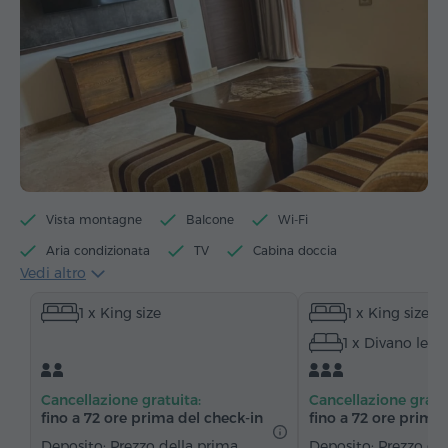
Vista montagne
Balcone
Wi-Fi
Aria condizionata
TV
Cabina doccia
Vedi altro
Accesso alla piscina
Accesso alla sauna
1 x King size
1 x King size
Accesso alla vasca idromassaggio
Minibar
1 x Divano lett
Articoli da toeletta
Asciugamani
Accappatoio
Pantofole
Asciugacapelli
Riscaldamento
Cancellazione gratuita:
Cancellazione gratu
Armadio/Guardaroba
Scrivania
Zona salotto
fino a 72 ore prima del check‑in
fino a 72 ore prima 
Divano
Sedia
Telefono
Canali satellitari
Deposito: Prezzo della prima
Deposito: Prezzo de