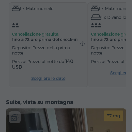
1 x Matrimoniale
1 x Matrimonial
Accesso alla vasca idromassaggio
Minibar
1 x Divano lett
Articoli da toeletta
Asciugamani
Accappatoio
Pantofole
Asciugacapelli
Riscaldamento
Cancellazione gratuita:
Cancellazione gratu
Armadio/Guardaroba
Scrivania
Divano
fino a 72 ore prima del check‑in
fino a 72 ore prima 
Sedia
Telefono
Canali satellitari
Deposito: Prezzo della prima
Deposito: Prezzo de
notte
notte
Frigorifero
140
Prezzo al notte da
Prezzo al no
USD
Scegliere 
Scegliere le date
Suite, vista su montagna
37 mq