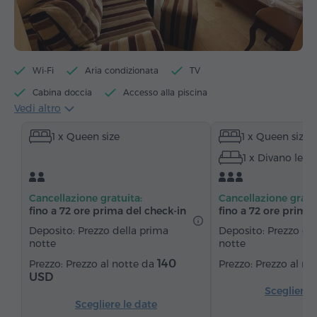
Wi-Fi
Aria condizionata
TV
Cabina doccia
Accesso alla piscina
Vedi altro
Accesso alla sauna
Accesso alla vasca idromassaggio
1 x Queen size
1 x Queen size
Minibar
Articoli da toeletta
Asciugamani
1 x Divano lett
Accappatoio
Pantofole
Asciugacapelli
Riscaldamento
Armadio/Guardaroba
Scrivania
Cancellazione gratuita:
Cancellazione gratu
Sedia
Telefono
Canali satellitari
fino a 72 ore prima del check‑in
fino a 72 ore prima 
Frigorifero
Deposito: Prezzo della prima
Deposito: Prezzo de
notte
notte
140
Prezzo al notte da
Prezzo al no
USD
Scegliere 
Scegliere le date