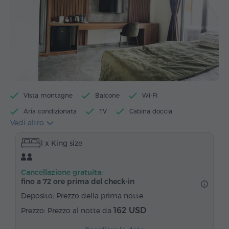
Vista montagne
Balcone
Wi-Fi
Aria condizionata
TV
Cabina doccia
Vedi altro
Accesso alla piscina
Accesso alla sauna
1 x King size
Accesso alla vasca idromassaggio
Minibar
Articoli da toeletta
Asciugamani
Accappatoio
Cancellazione gratuita:
Pantofole
Asciugacapelli
Riscaldamento
fino a 72 ore prima del check‑in
Armadio/Guardaroba
Scrivania
Divano
Deposito: Prezzo della prima notte
Sedia
Telefono
Canali satellitari
162 USD
Prezzo al notte da
Frigorifero