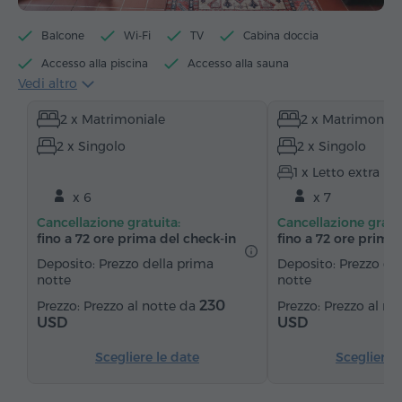
Balcone
Wi-Fi
TV
Cabina doccia
Accesso alla piscina
Accesso alla sauna
Vedi altro
Accesso al biliardo
Bollitore elettrico
2 x Matrimoniale
2 x Matrimonial
Articoli da toeletta
Asciugamani
Accappatoio
2 x Singolo
2 x Singolo
Pantofole
Asciugacapelli
Riscaldamento
1 x Letto extra
Armadio/Guardaroba
Zona salotto
Zona pranzo
x 6
x 7
Tavolo da pranzo
Divano
Cassaforte
Cancellazione gratuita:
Cancellazione gratu
Canali satellitari
Moquette
fino a 72 ore prima del check‑in
fino a 72 ore prima 
Pavimenti in parquet
Cucinino
Frigorifero
Deposito: Prezzo della prima
Deposito: Prezzo de
notte
notte
230
Prezzo al notte da
Prezzo al no
USD
USD
Scegliere le date
Scegliere 