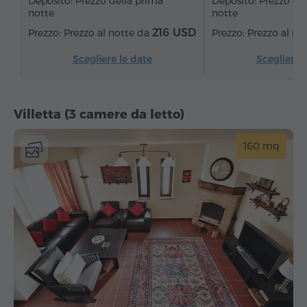
Deposito: Prezzo della prima
Deposito: Prezzo de
notte
notte
Frigorifero
216 USD
Prezzo al notte da
Prezzo al no
Scegliere le date
Scegliere 
Villetta (3 camere da letto)
160 mq