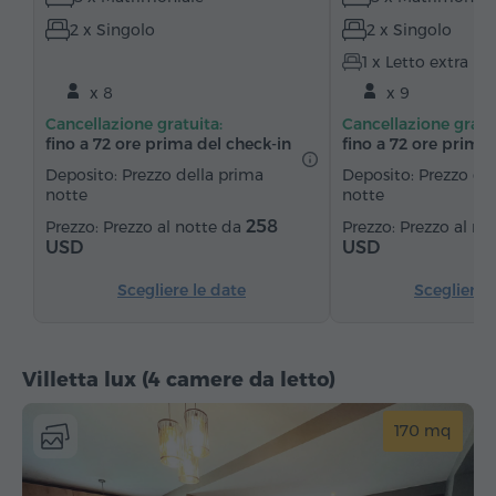
2 x Singolo
2 x Singolo
Pantofole
Asciugacapelli
Riscaldamento
1 x Letto extra
Armadio/Guardaroba
Scrivania
Zona salotto
x 8
x 9
Zona pranzo
Tavolo da pranzo
Divano
Cancellazione gratuita:
Cancellazione gratu
Sedia
Canali satellitari
Moquette
fino a 72 ore prima del check‑in
fino a 72 ore prima 
Pavimenti in parquet
Cucinino
Frigorifero
Deposito: Prezzo della prima
Deposito: Prezzo de
notte
notte
Ferro da stiro con asse
258
Prezzo al notte da
Prezzo al no
USD
USD
Scegliere le date
Scegliere 
Villetta lux (4 camere da letto)
170 mq