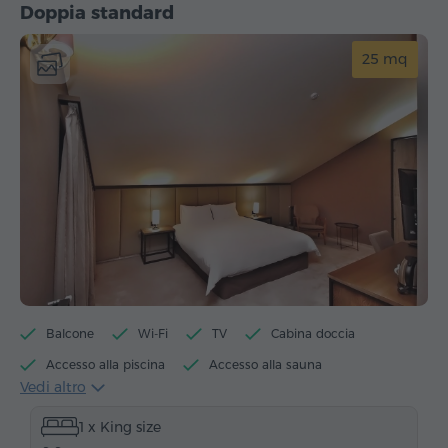
Doppia standard
25 mq
Balcone
Wi-Fi
TV
Cabina doccia
Accesso alla piscina
Accesso alla sauna
Vedi altro
Accesso al biliardo
Bollitore elettrico
1 x King size
Articoli da toeletta
Asciugamani
Accappatoio