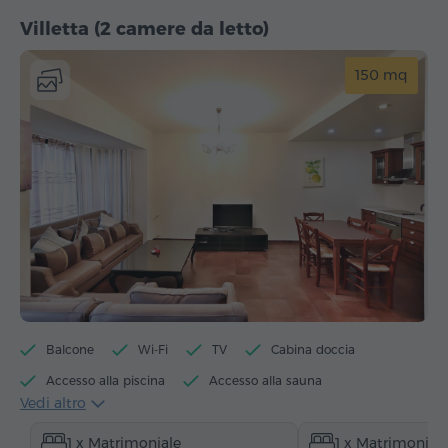
Villetta (2 camere da letto)
150 mq
Balcone
Wi-Fi
TV
Cabina doccia
Accesso alla piscina
Accesso alla sauna
Vedi altro
Accesso al biliardo
Bollitore elettrico
1 x Matrimoniale
1 x Matrimonial
Articoli da toeletta
Asciugamani
Accappatoio