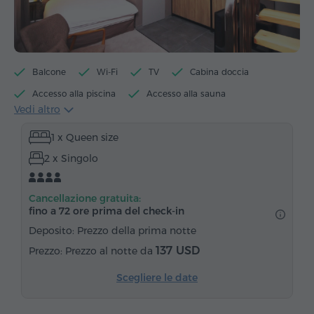
Balcone
Wi-Fi
TV
Cabina doccia
Accesso alla piscina
Accesso alla sauna
Vedi altro
Accesso al biliardo
Bollitore elettrico
1 x Queen size
Articoli da toeletta
Asciugamani
Accappatoio
2 x Singolo
Pantofole
Asciugacapelli
Riscaldamento
Armadio/Guardaroba
Scrivania
Poltrona
Cancellazione gratuita:
Sedia
Cassaforte
Canali satellitari
fino a 72 ore prima del check‑in
Moquette
Frigorifero
Deposito: Prezzo della prima notte
137 USD
Prezzo al notte da
Scegliere le date