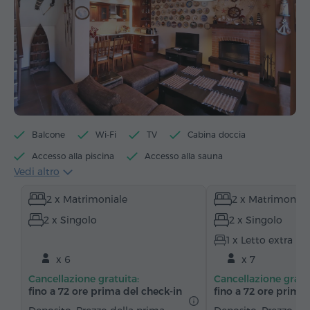
Balcone
Wi-Fi
TV
Cabina doccia
Accesso alla piscina
Accesso alla sauna
Vedi altro
Accesso al biliardo
Bollitore elettrico
2 x Matrimoniale
2 x Matrimonial
Articoli da toeletta
Asciugamani
Accappatoio
2 x Singolo
2 x Singolo
Pantofole
Asciugacapelli
Riscaldamento
1 x Letto extra
Armadio/Guardaroba
Scrivania
Zona salotto
x 6
x 7
Zona pranzo
Tavolo da pranzo
Divano
Cancellazione gratuita:
Cancellazione gratu
Poltrona
Sedia
Canali satellitari
fino a 72 ore prima del check‑in
fino a 72 ore prima 
Moquette
Pavimenti in parquet
Cucinino