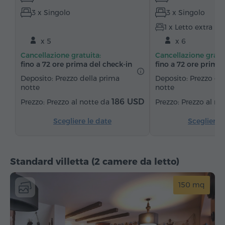
3 x Singolo
3 x Singolo
Pantofole
Asciugacapelli
Riscaldamento
1 x Letto extra
Armadio/Guardaroba
Scrivania
Zona salotto
x 5
x 6
Zona pranzo
Tavolo da pranzo
Divano
Cancellazione gratuita:
Cancellazione gratu
Poltrona
Sedia
Canali satellitari
fino a 72 ore prima del check‑in
fino a 72 ore prima 
Moquette
Pavimenti in parquet
Cucinino
Deposito: Prezzo della prima
Deposito: Prezzo de
notte
notte
Frigorifero
186 USD
Prezzo al notte da
Prezzo al no
Scegliere le date
Scegliere 
Standard villetta (2 camere da letto)
150 mq