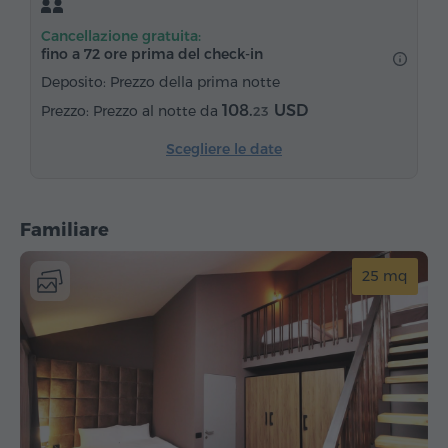
Pantofole
Asciugacapelli
Riscaldamento
Cancellazione gratuita:
Armadio/Guardaroba
Scrivania
Poltrona
fino a 72 ore prima del check‑in
Sedia
Cassaforte
Canali satellitari
Deposito: Prezzo della prima notte
Moquette
Frigorifero
108.
USD
Prezzo al notte da
23
Scegliere le date
Familiare
25 mq