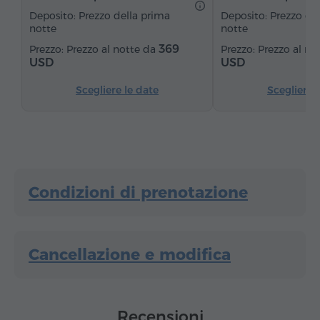
Pavimenti in parquet
Cucinino
Frigorifero
Deposito: Prezzo della prima
Deposito: Prezzo de
notte
notte
Ferro da stiro con asse
369
Prezzo al notte da
Prezzo al no
USD
USD
Scegliere le date
Scegliere 
Condizioni di prenotazione
Cancellazione e modifica
Recensioni