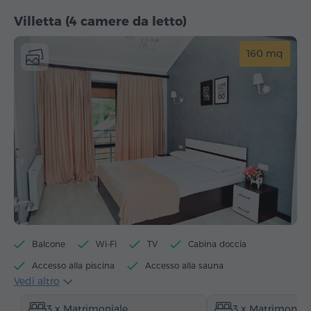
Villetta (4 camere da letto)
160 mq
Balcone
Wi-Fi
TV
Cabina doccia
Accesso alla piscina
Accesso alla sauna
Vedi altro
Accesso al biliardo
Bollitore elettrico
3 x Matrimoniale
3 x Matrimonial
Articoli da toeletta
Asciugamani
Accappatoio