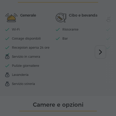
Generale
Cibo e bevanda
Wi-Fi
Ristorante
Pi
Cottage disponibili
Bar
S
Reception aperta 24 ore
H
Servizio in camera
Pulizie giornaliere
Lavanderia
Servizio stireria
Camere e opzioni