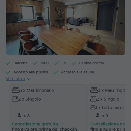
Balcone
Wi-Fi
TV
Cabina doccia
Accesso alla piscina
Accesso alla sauna
Vedi altro
Accesso al biliardo
Bollitore elettrico
3 x Matrimoniale
3 x Matrimonial
Articoli da toeletta
Asciugamani
Accappatoio
2 x Singolo
2 x Singolo
Pantofole
Asciugacapelli
Riscaldamento
1 x Letto extra
Armadio/Guardaroba
Scrivania
Zona salotto
x 8
x 9
Zona pranzo
Tavolo da pranzo
Divano
Cancellazione gratuita:
Cancellazione gratu
Sedia
Canali satellitari
Moquette
fino a 72 ore prima del check‑in
fino a 72 ore prima 