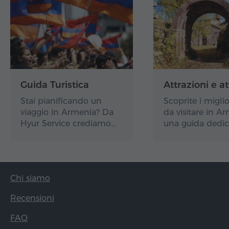
Guida Turistica
Attrazioni e at
Stai pianificando un
Scoprite i miglio
viaggio in Armenia? Da
da visitare in A
Hyur Service crediamo…
una guida dedic
Chi siamo
Recensioni
FAQ