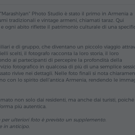
Marashlyan" Photo Studio è stato il primo in Armenia a
stumi tradizionali e vintage armeni, chiamati taraz. Qui
e ogni abito riflette il patrimonio culturale di una specifi
amiliari e di gruppo, che diventano un piccolo viaggio attra
lli scelti, il fotografo racconta la loro storia, il loro
endo ai partecipanti di percepire la profondità della
rvizio fotografico in qualcosa di più di una semplice sessi
sato rivive nei dettagli. Nelle foto finali si nota chiarame
no con lo spirito dell'antica Armenia, rendendo le immag
ato non solo dai residenti, ma anche dai turisti, poiché
 forma più autentica.
 e per ulteriori foto è previsto un supplemento.
 in anticipo.