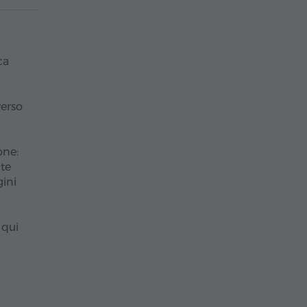
ca
verso
one:
nte
ini
 qui