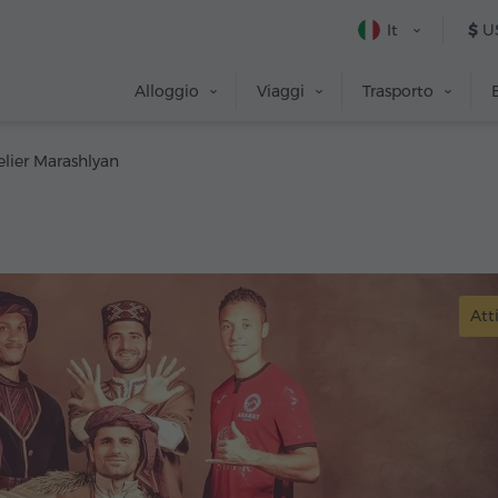
It
$
U
Alloggio
Viaggi
Trasporto
elier Marashlyan
Att