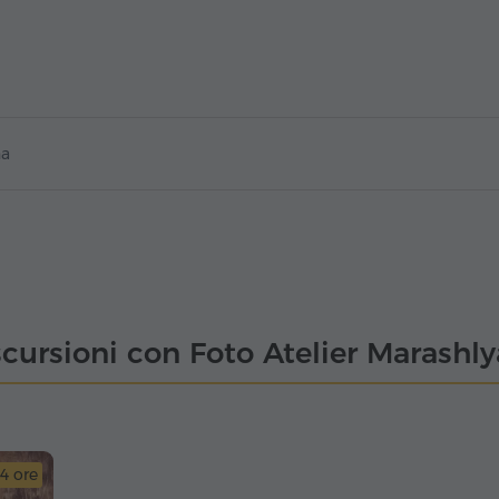
na
cursioni con Foto Atelier Marashl
4 ore