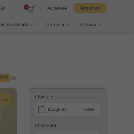
0
SD
Accedere
Registrati
Eventi aziendali
Armenia
Azienda
10/10
Check-in
etto
14:00
Check-out