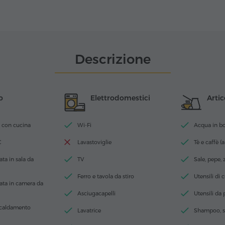
Descrizione
o
Elettrodomestici
Artic
 con cucina
Wi-Fi
Acqua in bott
C
Lavastoviglie
Tè e caffè (a
ta in sala da
TV
Sale, pepe,
Ferro e tavola da stiro
Utensili di 
ata in camera da
Asciugacapelli
Utensili da
scaldamento
Lavatrice
Shampoo, s