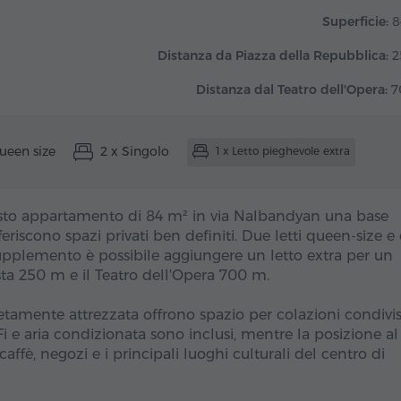
Superficie:
8
Distanza da Piazza della Repubblica:
2
Distanza dal Teatro dell'Opera:
7
ueen size
2 x Singolo
1 x Letto pieghevole extra
sto appartamento di 84 m² in via Nalbandyan una base
eriscono spazi privati ben definiti. Due letti queen-size e
 supplemento è possibile aggiungere un letto extra per un
sta 250 m e il Teatro dell'Opera 700 m.
tamente attrezzata offrono spazio per colazioni condivis
-Fi e aria condizionata sono inclusi, mentre la posizione al
ffè, negozi e i principali luoghi culturali del centro di