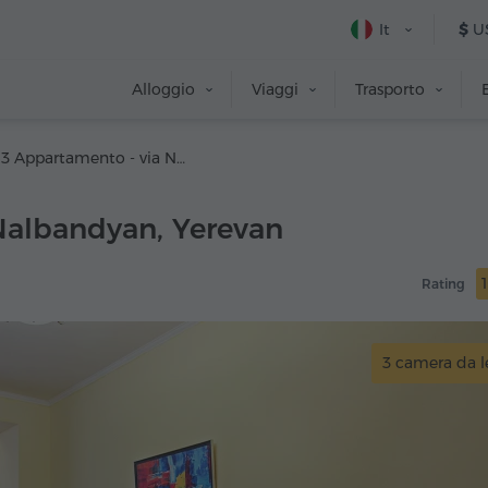
It
$
U
Alloggio
Viaggi
Trasporto
#153 Appartamento - via Nalbandyan
Nalbandyan, Yerevan
Rating
3 camera da l