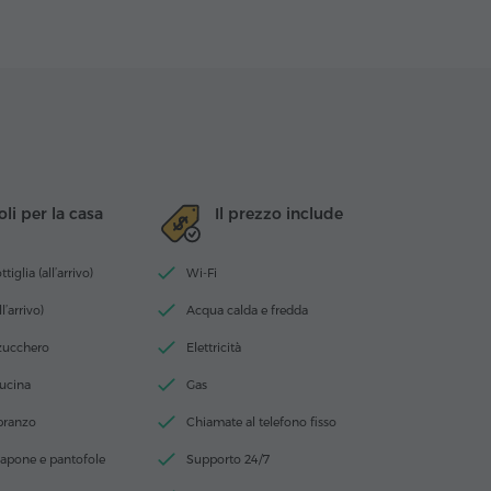
oli per la casa
Il prezzo include
iglia (all’arrivo)
Wi-Fi
ll’arrivo)
Acqua calda e fredda
 zucchero
Elettricità
cucina
Gas
 pranzo
Chiamate al telefono fisso
apone e pantofole
Supporto 24/7