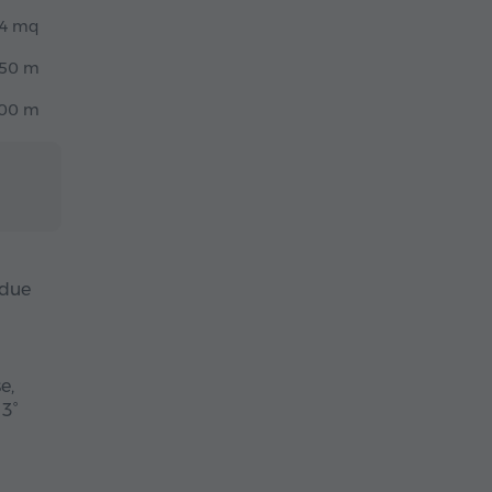
4 mq
50 m
00 m
 due
e,
 3°