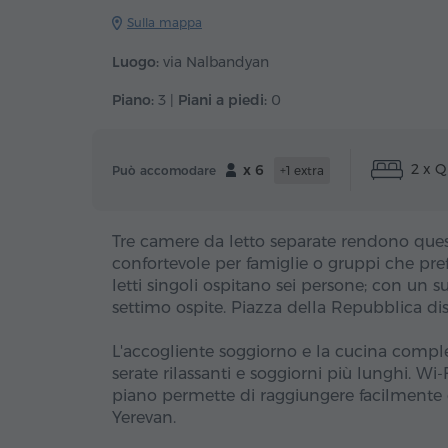
Sulla mappa
Luogo:
via Nalbandyan
Piano:
3 |
Piani a piedi:
0
2 x Q
x 6
Può accomodare
+1 extra
Tre camere da letto separate rendono que
confortevole per famiglie o gruppi che pref
letti singoli ospitano sei persone; con un
settimo ospite. Piazza della Repubblica di
L'accogliente soggiorno e la cucina comple
serate rilassanti e soggiorni più lunghi. Wi
piano permette di raggiungere facilmente ca
Yerevan.