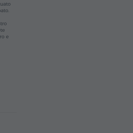
tuato
pato.
tro
ete
ro e