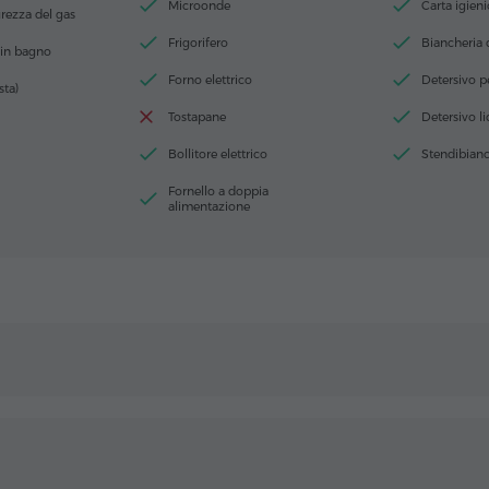
Microonde
Carta igieni
urezza del gas
Frigorifero
Biancheria 
 in bagno
Forno elettrico
Detersivo pe
sta)
Tostapane
Detersivo l
Bollitore elettrico
Stendibianc
Fornello a doppia
alimentazione