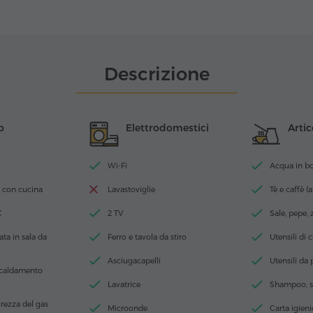
Descrizione
o
Elettrodomestici
Artic
Wi-Fi
Acqua in bott
 con cucina
Lavastoviglie
Tè e caffè (a
C
2 TV
Sale, pepe,
ta in sala da
Ferro e tavola da stiro
Utensili di 
Asciugacapelli
Utensili da
scaldamento
Lavatrice
Shampoo, s
urezza del gas
Microonde
Carta igieni