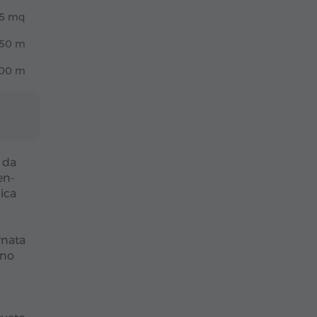
5 mq
50 m
00 m
 da
en-
ica
rnata
ono