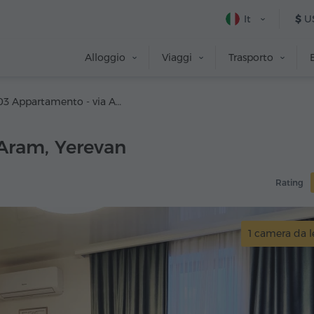
It
$
U
Alloggio
Viaggi
Trasporto
#203 Appartamento - via Aram
Aram, Yerevan
Rating
1 camera da l