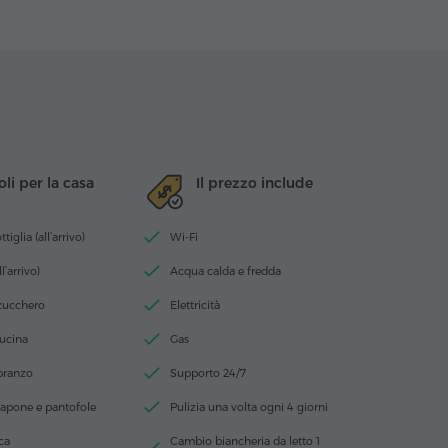
oli per la casa
Il prezzo include
iglia (all’arrivo)
Wi-Fi
ll’arrivo)
Acqua calda e fredda
 zucchero
Elettricità
cucina
Gas
 pranzo
Supporto 24/7
apone e pantofole
Pulizia una volta ogni 4 giorni
ca
Cambio biancheria da letto 1