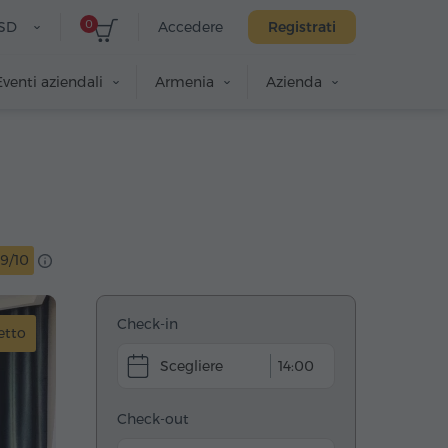
0
SD
Accedere
Registrati
Eventi aziendali
Armenia
Azienda
9/10
Check-in
etto
14:00
Check-out