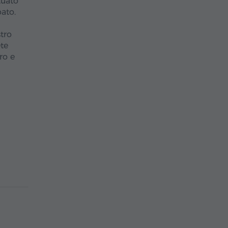
tuato
pato.
tro
ete
ro e