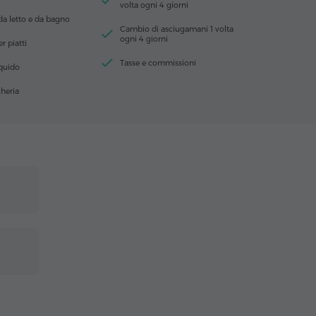
volta ogni 4 giorni
da letto e da bagno
Cambio di asciugamani 1 volta
ogni 4 giorni
r piatti
Tasse e commissioni
iquido
heria