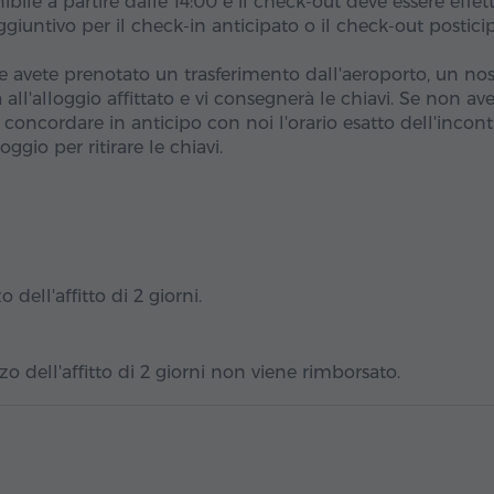
ibile a partire dalle 14:00 e il check-out deve essere effet
giuntivo per il check-in anticipato o il check-out postici
 avete prenotato un trasferimento dall'aeroporto, un nos
ll'alloggio affittato e vi consegnerà le chiavi. Se non av
concordare in anticipo con noi l'orario esatto dell'incont
loggio per ritirare le chiavi.
 dell'affitto di 2 giorni.
o dell'affitto di 2 giorni non viene rimborsato.