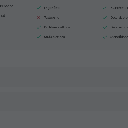
 in bagno
Frigorifero
Biancheria 
sta)
Tostapane
Detersivo pe
Bollitore elettrico
Detersivo l
Stufa elettrica
Stendibianc