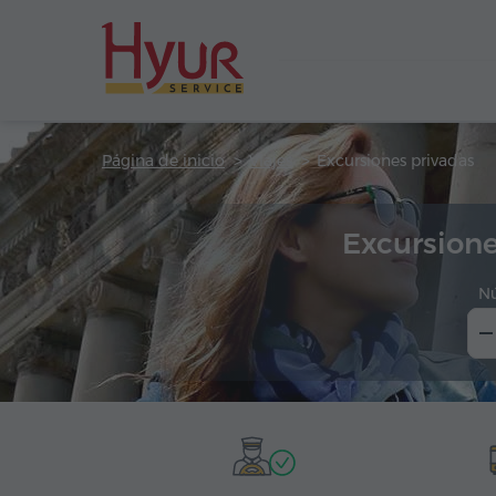
Página de inicio
Viajes
Excursiones privadas
Excursion
N