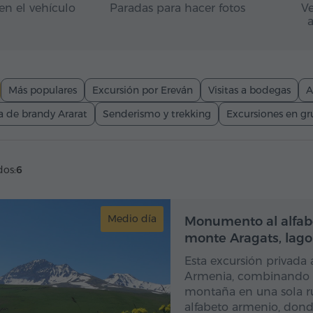
en el vehículo
Paradas para hacer fotos
Ve
Más populares
Excursión por Ereván
Visitas a bodegas
A
a de brandy Ararat
Senderismo y trekking
Excursiones en g
dos:
6
Medio día
Monumento al alfabe
monte Aragats, lago
Esta excursión privada 
Armenia, combinando cul
montaña en una sola r
alfabeto armenio, dond