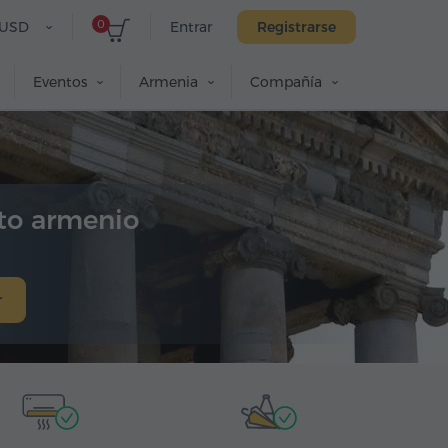
0
USD
Entrar
Registrarse
Eventos
Armenia
Compañía
to armenio
r