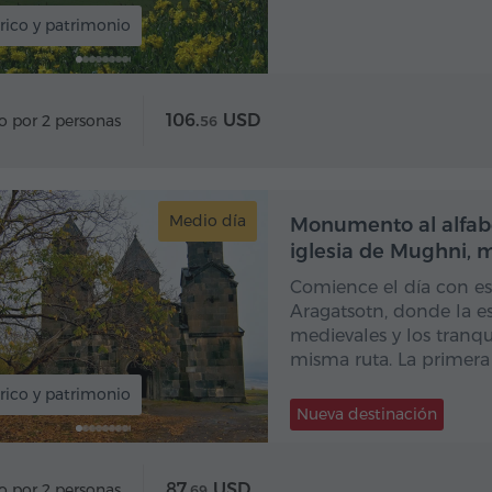
rico y patrimonio
106.
USD
o por 2 personas
56
Medio día
Monumento al alfab
iglesia de Mughni, 
Comience el día con es
Aragatsotn, donde la es
medievales y los tranq
misma ruta. La primera
rico y patrimonio
Nueva destinación
87.
USD
o por 2 personas
69