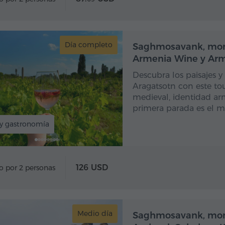
Día completo
Dí
Saghmosavank, mon
Armenia Wine y Ar
Descubra los paisajes y 
Aragatsotn con este t
medieval, identidad arm
primera parada es el 
 y gastronomía
126 USD
o por 2 personas
Medio día
Saghmosavank, monu