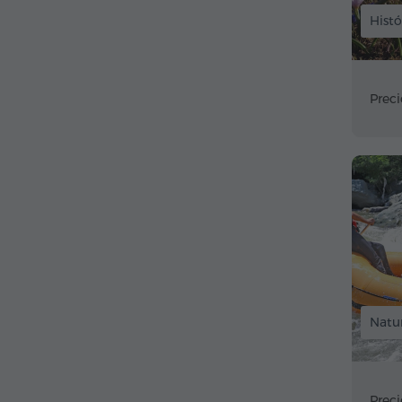
Histó
Preci
Natur
Preci