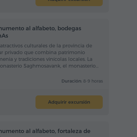
a completo
Día completo
umento al alfabeto, bodegas
mAs
atractivos culturales de la provincia de
our privado que combina patrimonio
enia y tradiciones vinícolas locales. La
monasterio Saghmosavank, el monasterio…
Duración:
8-9 horas
Adquirir excursión
Medio día
Medio día
mento al alfabeto, fortaleza de