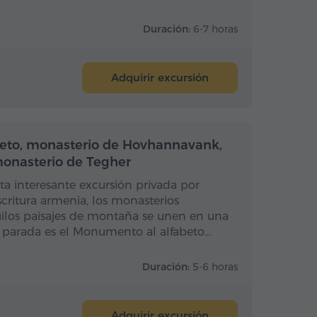
Duración:
6-7 horas
Adquirir excursión
Medio día
Medio día
eto, monasterio de Hovhannavank,
monasterio de Tegher
ta interesante excursión privada por
critura armenia, los monasterios
uilos paisajes de montaña se unen en una
 parada es el Monumento al alfabeto…
Duración:
5-6 horas
Adquirir excursión