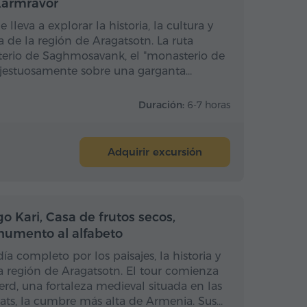
Karmravor
 lleva a explorar la historia, la cultura y
 de la región de Aragatsotn. La ruta
erio de Saghmosavank, el "monasterio de
ajestuosamente sobre una garganta…
Duración:
6-7 horas
Adquirir excursión
a completo
Día completo
o Kari, Casa de frutos secos,
umento al alfabeto
a completo por los paisajes, la historia y
la región de Aragatsotn. El tour comienza
rd, una fortaleza medieval situada en las
ats, la cumbre más alta de Armenia. Sus…