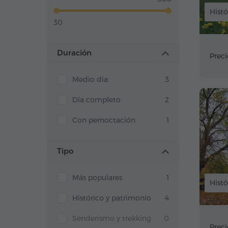
Histó
30
Duración
Preci
Medio día
3
Día completo
2
Con pernoctación
1
Tipo
Más populares
1
Histó
Histórico y patrimonio
4
Senderismo y trekking
0
Preci