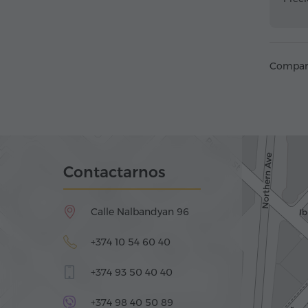
Compart
Contactarnos
Calle Nalbandyan 96
+374 10 54 60 40
+374 93 50 40 40
+374 98 40 50 89