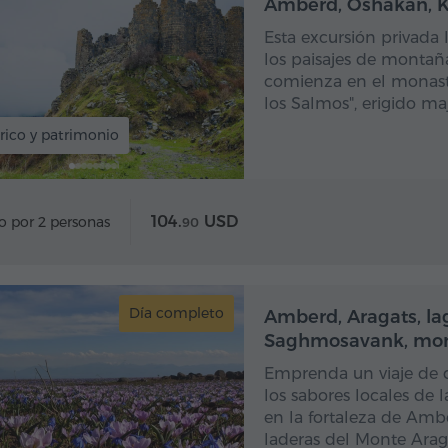
Amberd, Oshakan, 
Esta excursión privada le
los paisajes de montaña
comienza en el monast
los Salmos", erigido m
rico y patrimonio
104.
USD
o por 2 personas
90
Día completo
Dí
Amberd, Aragats, lag
Saghmosavank, mon
Emprenda un viaje de dí
los sabores locales de 
en la fortaleza de Ambe
laderas del Monte Arag