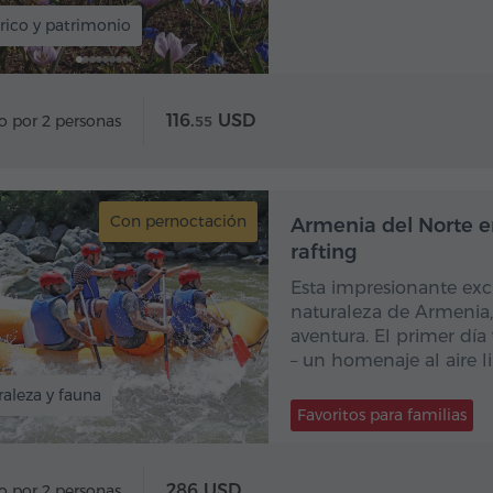
rico y patrimonio
116.
USD
o por 2 personas
55
Con pernoctación
Con pe
Armenia del Norte en
rafting
Esta impresionante exc
naturaleza de Armenia,
aventura. El primer día
– un homenaje al aire li
aleza y fauna
Favoritos para familias
286 USD
o por 2 personas