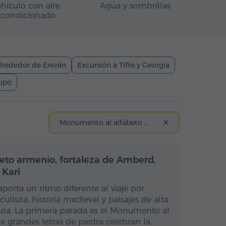
hículo con aire
Agua y sombrillas
acondicionado
lrededor de Ereván
Excursión a Tiflis y Georgia
rupo
Monumento al alfabeto armenio
Medio día
Medio día
to armenio, fortaleza de Amberd,
 Kari
aporta un ritmo diferente al viaje por
tura, historia medieval y paisajes de alta
uta. La primera parada es el Monumento al
e grandes letras de piedra celebran la…