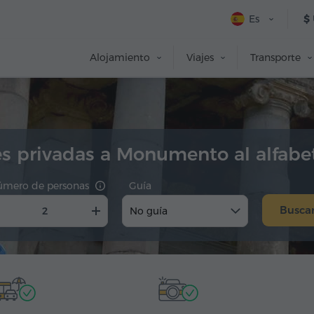
Es
$
Alojamiento
Viajes
Transporte
es privadas a Monumento al alfabe
úmero de personas
Guía
Busca
No guía