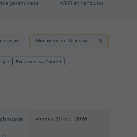
tida garantizada
Wi-Fi en vehículos
Monasterio de Harichavank
ario semanal
lijan
Excursiones a Gyumri
a completo
Día completo
viernes, 30 oct., 2026
richavank
 la