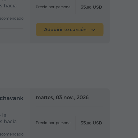
s hacia…
35.
USD
Precio por persona
80
ecomendado
Adquirir excursión
a completo
Día completo
martes, 03 nov., 2026
richavank
 la
s hacia…
35.
USD
Precio por persona
80
ecomendado