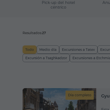
Pick-up del hotel
Anu
céntrico
Resultados:
27
Todo
Medio día
Excursiones a Tatev
Excur
Excursión a Tsaghkadzor
Excursiones a Etchmi
Día completo
Gyu
Esta