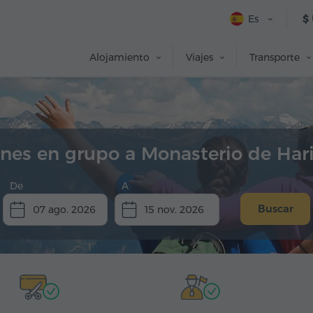
Es
$
Alojamiento
Viajes
Transporte
ones en grupo a Monasterio de Har
De
A
Buscar
07 ago. 2026
15 nov. 2026