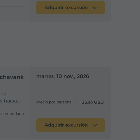
Adquirir excursión
a completo
Día completo
martes, 10 nov., 2026
richavank
 la
s hacia…
35.
USD
Precio por persona
80
ecomendado
Adquirir excursión