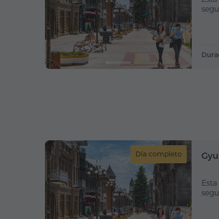
segu
Dura
Día completo
Gyu
Esta
segu