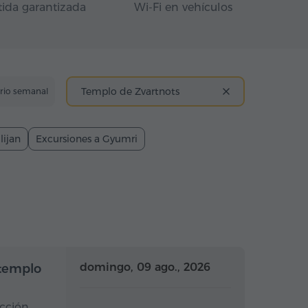
tida garantizada
Wi-Fi en vehículos
Templo de Zvartnots
ario semanal
lijan
Excursiones a Gyumri
Medio día
Medio día
domingo, 09 ago., 2026
 templo
ucción