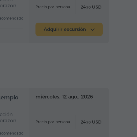
corazón…
24.
USD
Precio por persona
70
ecomendado
Adquirir excursión
Medio día
Medio día
miércoles, 12 ago., 2026
 templo
ucción
corazón…
24.
USD
Precio por persona
70
ecomendado