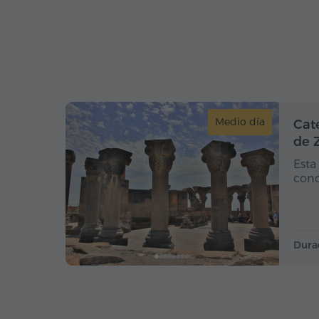
Medio día
Cat
de 
Esta
conc
Dura