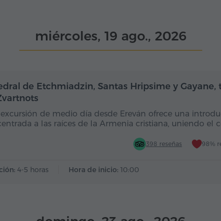
miércoles, 19 ago., 2026
Medio día
edral de Etchmiadzin, Santas Hripsime y Gayane,
Zvartnots
 excursión de medio día desde Ereván ofrece una introd
entrada a las raíces de la Armenia cristiana, uniendo el 
398 reseñas
98% r
ción:
4-5 horas
Hora de inicio:
10:00