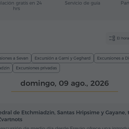
lación gratis en 24
Servicio de guía
Par
hrs
El hor
siones a Sevan
Excursión a Garni y Geghard
Excursiones a Di
adzin
Excursiones privadas
domingo, 09 ago., 2026
Medio día
edral de Etchmiadzin, Santas Hripsime y Gayane,
Zvartnots
 excursión de medio día desde Ereván ofrece una introd