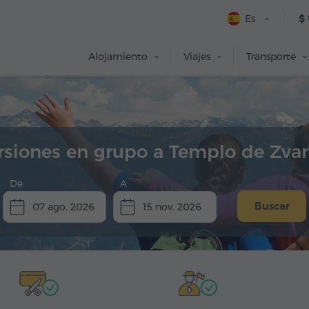
Es
$
Alojamiento
Viajes
Transporte
rsiones en grupo a Templo de Zvar
De
A
Buscar
07 ago. 2026
15 nov. 2026