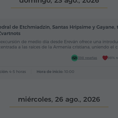
domingo, 23 ago., 2026
Medio día
edral de Etchmiadzin, Santas Hripsime y Gayane,
Zvartnots
 excursión de medio día desde Ereván ofrece una introd
entrada a las raíces de la Armenia cristiana, uniendo el 
398 reseñas
98% r
ción:
4-5 horas
Hora de inicio:
10:00
miércoles, 26 ago., 2026