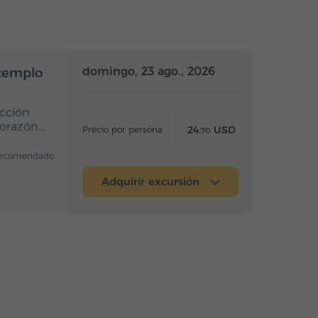
Medio día
Medio día
domingo, 23 ago., 2026
 templo
ucción
corazón…
24.
USD
Precio por persona
70
ecomendado
Adquirir excursión