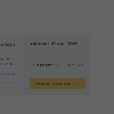
Medio día
Medio día
miércoles, 19 ago., 2026
 templo
ucción
corazón…
24.
USD
Precio por persona
70
ecomendado
Adquirir excursión