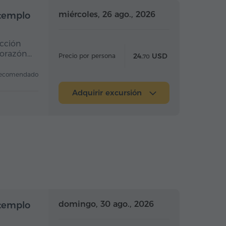
Medio día
Medio día
miércoles, 26 ago., 2026
 templo
ucción
corazón…
24.
USD
Precio por persona
70
ecomendado
Adquirir excursión
Medio día
Medio día
domingo, 30 ago., 2026
 templo