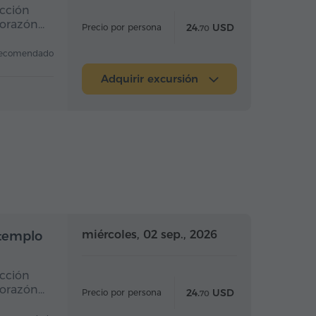
ucción
corazón…
24.
USD
Precio por persona
70
ecomendado
Adquirir excursión
Medio día
Medio día
miércoles, 02 sep., 2026
 templo
ucción
corazón…
24.
USD
Precio por persona
70