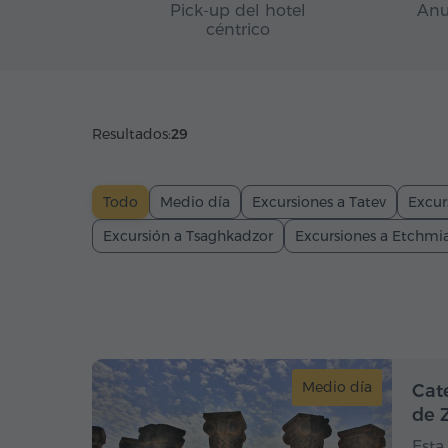
Pick-up del hotel
Anu
céntrico
Resultados:
29
Todo
Medio día
Excursiones a Tatev
Excur
Excursión a Tsaghkadzor
Excursiones a Etchmi
Medio día
Cat
de 
Esta