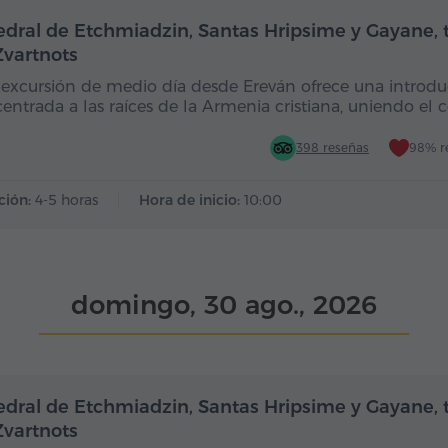
Medio día
edral de Etchmiadzin, Santas Hripsime y Gayane,
Zvartnots
 excursión de medio día desde Ereván ofrece una introd
entrada a las raíces de la Armenia cristiana, uniendo el 
398 reseñas
98% r
ción:
4-5 horas
Hora de inicio:
10:00
domingo, 30 ago., 2026
Medio día
edral de Etchmiadzin, Santas Hripsime y Gayane,
Zvartnots