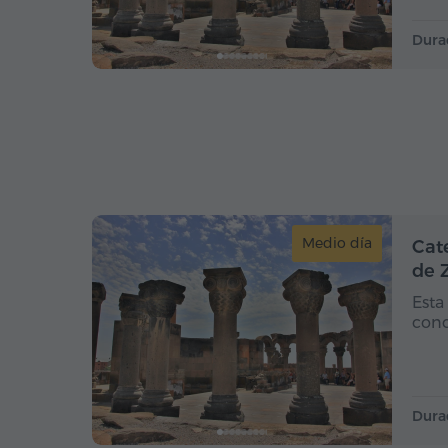
Dura
Medio día
Cat
de 
Esta
conc
Dura