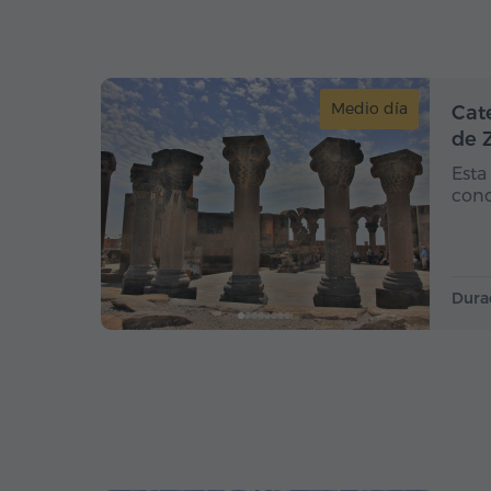
Medio día
Cat
de 
Esta
conc
Dura