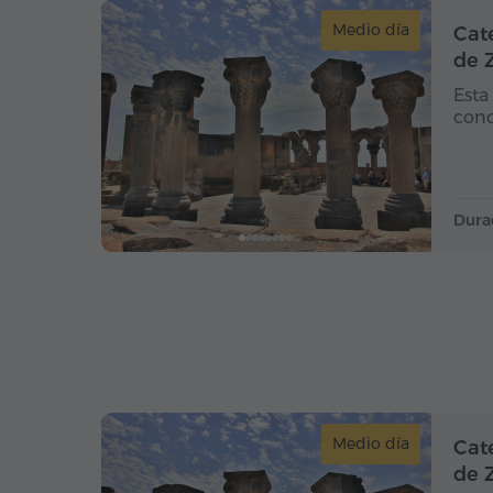
Medio día
Cat
de 
Esta
conc
Dura
Medio día
Cat
de 