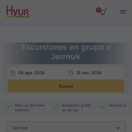
0
Página de inicio
Viajes
Excursiones en grupo
Excursiones en grupo a
Jermuk
08 ago. 2026
15 nov. 2026
Buscar
Pick-up del hotel
Anulación gratis
Servicio de g
céntrico
en 24 hrs
Jermuk