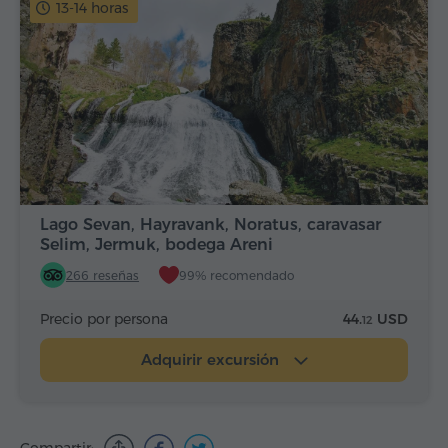
13-14 horas
Lago Sevan, Hayravank, Noratus, caravasar
Selim, Jermuk, bodega Areni
266 reseñas
99% recomendado
Precio por persona
44.
USD
12
Adquirir excursión
Compartir: