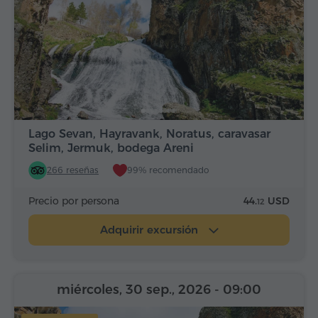
Lago Sevan, Hayravank, Noratus, caravasar
Selim, Jermuk, bodega Areni
266 reseñas
99% recomendado
Precio por persona
44.
USD
12
Adquirir excursión
miércoles, 30 sep., 2026
- 09:00