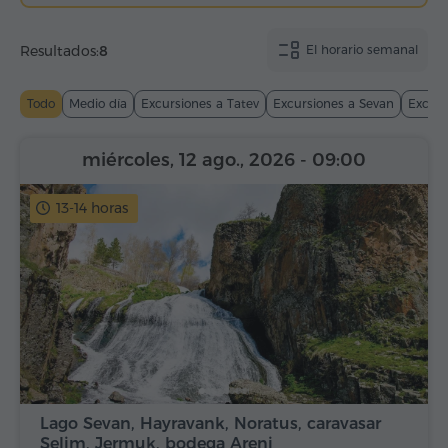
Resultados:
8
El horario semanal
Todo
Medio día
Excursiones a Tatev
Excursiones a Sevan
Excurs
miércoles, 12 ago., 2026
- 09:00
13-14 horas
Lago Sevan, Hayravank, Noratus, caravasar
Selim, Jermuk, bodega Areni