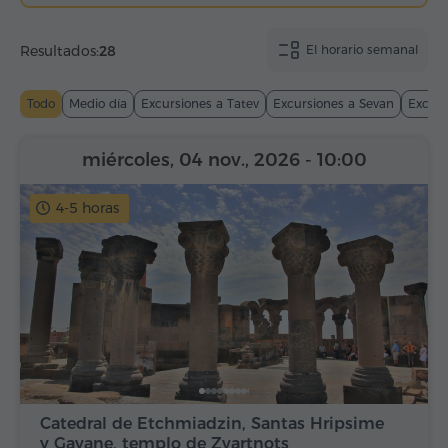
Resultados:
28
El horario semanal
Todo
Medio día
Excursiones a Tatev
Excursiones a Sevan
Excurs
miércoles, 04 nov., 2026
- 10:00
4-5 horas
Catedral de Etchmiadzin, Santas Hripsime
y Gayane, templo de Zvartnots