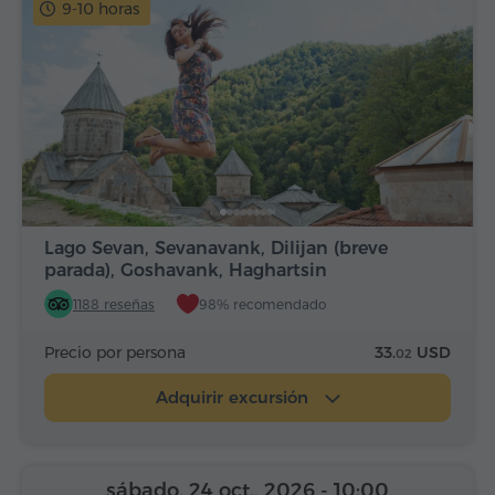
9-10 horas
Lago Sevan, Sevanavank, Dilijan (breve
parada), Goshavank, Haghartsin
1188 reseñas
98% recomendado
Precio por persona
33.
USD
02
Adquirir excursión
sábado, 24 oct., 2026
- 10:00