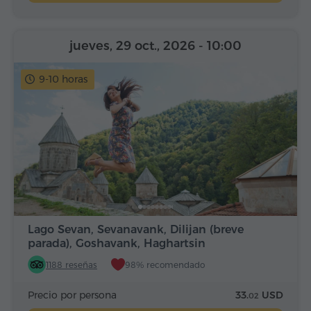
jueves, 29 oct., 2026
- 10:00
9-10 horas
Lago Sevan, Sevanavank, Dilijan (breve
parada), Goshavank, Haghartsin
1188 reseñas
98% recomendado
Precio por persona
33.
USD
02