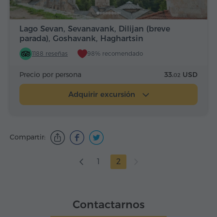
Lago Sevan, Sevanavank, Dilijan (breve
parada), Goshavank, Haghartsin
1188 reseñas
98% recomendado
Precio por persona
33.
USD
02
Adquirir excursión
Compartir:
1
2
Contactarnos