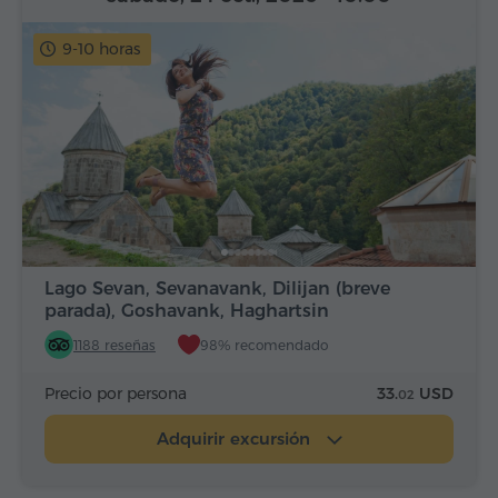
9-10 horas
Lago Sevan, Sevanavank, Dilijan (breve
parada), Goshavank, Haghartsin
1188 reseñas
98% recomendado
Precio por persona
33.
USD
02
Adquirir excursión