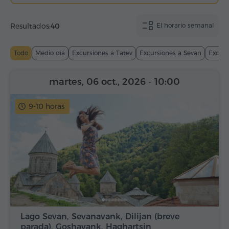
Resultados:
40
El horario semanal
Todo
Medio día
Excursiones a Tatev
Excursiones a Sevan
Excurs
martes, 06 oct., 2026
- 10:00
9-10 horas
Lago Sevan, Sevanavank, Dilijan (breve
parada), Goshavank, Haghartsin