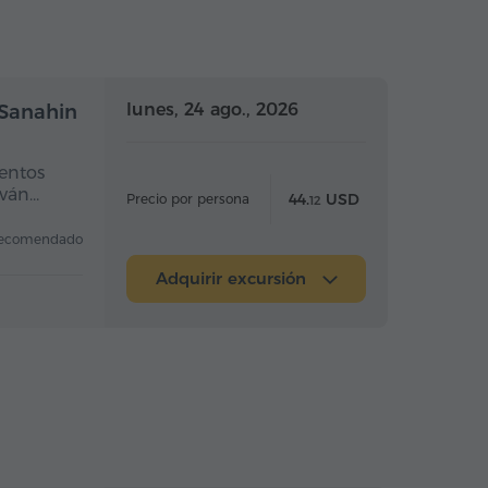
a completo
Día completo
lunes, 24 ago., 2026
 Sanahin
entos
eván…
44.
USD
Precio por persona
12
ecomendado
Adquirir excursión