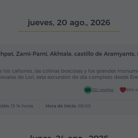
jueves, 20 ago., 2026
Día completo
Dí
hpat, Zarni-Parni, Akhtala, castillo de Aramyants,
e los cañones, las colinas boscosas y los grandes monum
evales de Lori, esta excursión de día completo desde Er
322 reseñas
99% r
ción:
13-14 horas
Hora de inicio:
09:00