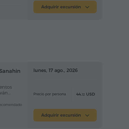
Adquirir excursión
a completo
Día completo
lunes, 17 ago., 2026
 Sanahin
entos
eván…
44.
USD
Precio por persona
12
ecomendado
Adquirir excursión