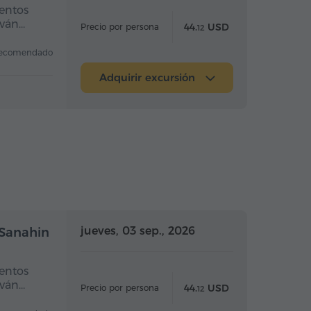
entos
eván…
44.
USD
Precio por persona
12
ecomendado
Adquirir excursión
a completo
Día completo
jueves, 03 sep., 2026
 Sanahin
entos
eván…
44.
USD
Precio por persona
12