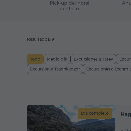
Pick-up del hotel
Anu
céntrico
Resultados:
19
Todo
Medio día
Excursiones a Tatev
Excur
Excursión a Tsaghkadzor
Excursiones a Etchmi
Día completo
Hag
Entr