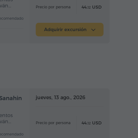
eván…
44.
USD
Precio por persona
12
ecomendado
Adquirir excursión
a completo
Día completo
jueves, 13 ago., 2026
 Sanahin
entos
eván…
44.
USD
Precio por persona
12
ecomendado