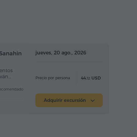
a completo
Día completo
jueves, 20 ago., 2026
 Sanahin
entos
eván…
44.
USD
Precio por persona
12
ecomendado
Adquirir excursión