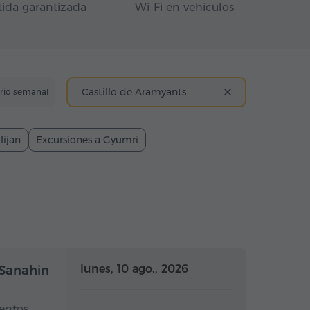
tida garantizada
Wi-Fi en vehículos
Castillo de Aramyants
ario semanal
lijan
Excursiones a Gyumri
a completo
Día completo
lunes, 10 ago., 2026
 Sanahin
entos