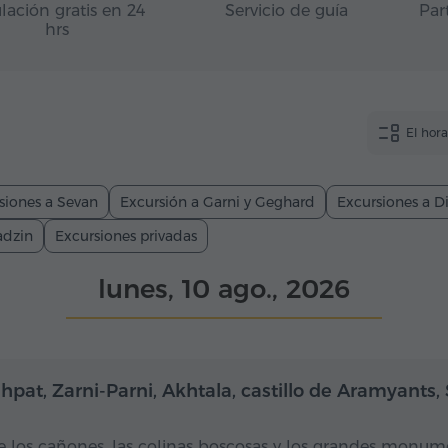
lación gratis en 24
Servicio de guía
Par
hrs
El hor
siones a Sevan
Excursión a Garni y Geghard
Excursiones a Di
adzin
Excursiones privadas
lunes, 10 ago., 2026
Día completo
Dí
hpat, Zarni-Parni, Akhtala, castillo de Aramyants,
e los cañones, las colinas boscosas y los grandes monum