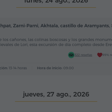
lunes, 24 ago., 2026
Día completo
Dí
hpat, Zarni-Parni, Akhtala, castillo de Aramyants,
e los cañones, las colinas boscosas y los grandes monum
evales de Lori, esta excursión de día completo desde Er
322 reseñas
99% r
ción:
13-14 horas
Hora de inicio:
09:00
jueves, 27 ago., 2026