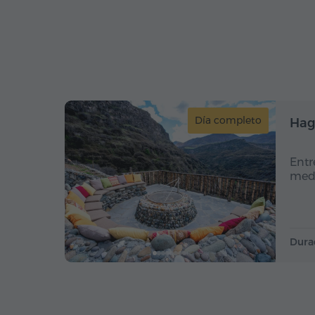
Día completo
Hag
Entr
medi
Dura