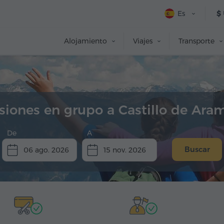
Es
$
Alojamiento
Viajes
Transporte
siones en grupo a Castillo de Ara
De
A
Buscar
06 ago. 2026
15 nov. 2026