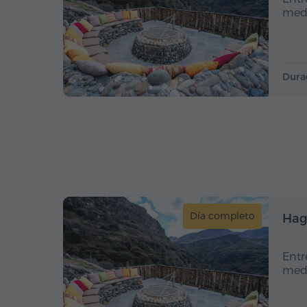
medi
Dura
Día completo
Hag
Entr
medi