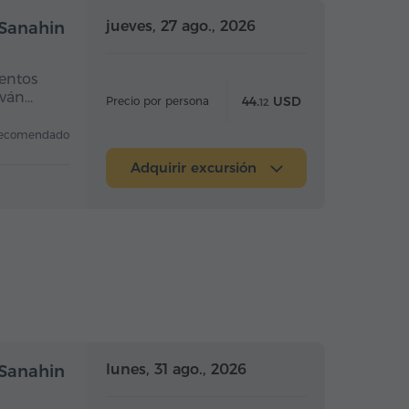
a completo
Día completo
jueves, 27 ago., 2026
 Sanahin
entos
eván…
44.
USD
Precio por persona
12
ecomendado
Adquirir excursión
a completo
Día completo
lunes, 31 ago., 2026
 Sanahin