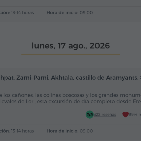
ción:
13-14 horas
Hora de inicio:
09:00
lunes, 17 ago., 2026
Día completo
Dí
hpat, Zarni-Parni, Akhtala, castillo de Aramyants,
e los cañones, las colinas boscosas y los grandes monum
evales de Lori, esta excursión de día completo desde Er
322 reseñas
99% r
ción:
13-14 horas
Hora de inicio:
09:00