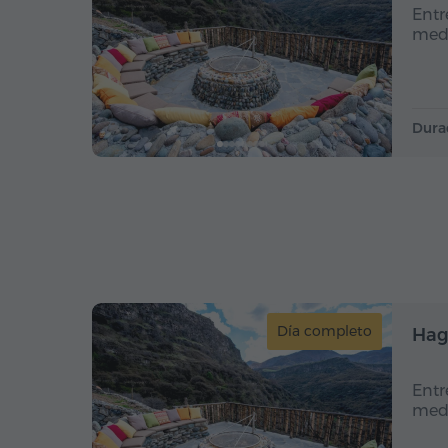
Entr
medi
Dura
Día completo
Hag
Entr
medi