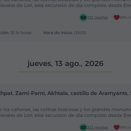
evales de Lori, esta excursión de día completo desde Er
322 reseñas
99% r
ción:
13-14 horas
Hora de inicio:
09:00
jueves, 13 ago., 2026
Día completo
Dí
hpat, Zarni-Parni, Akhtala, castillo de Aramyants,
e los cañones, las colinas boscosas y los grandes monum
evales de Lori, esta excursión de día completo desde Er
322 reseñas
99% r