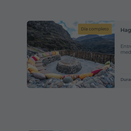
Día completo
Hag
Entr
medi
Dura