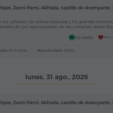
Día completo
Dí
hpat, Zarni-Parni, Akhtala, castillo de Aramyants,
e los cañones, las colinas boscosas y los grandes monum
evales de Lori, esta excursión de día completo desde Er
322 reseñas
99% r
ción:
13-14 horas
Hora de inicio:
09:00
lunes, 31 ago., 2026
Día completo
Dí
hpat, Zarni-Parni, Akhtala, castillo de Aramyants,