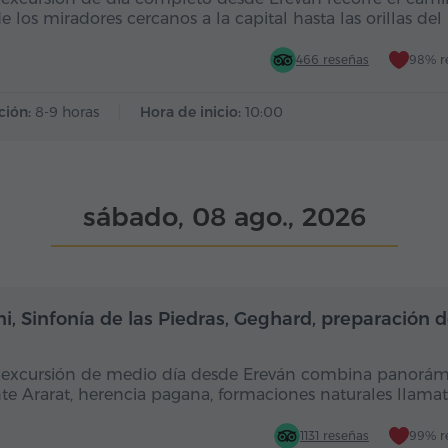
e los miradores cercanos a la capital hasta las orillas del
466 reseñas
98% r
ción:
8-9 horas
Hora de inicio:
10:00
sábado, 08 ago., 2026
Medio día
i, Sinfonía de las Piedras, Geghard, preparación 
 excursión de medio día desde Ereván combina panorám
e Ararat, herencia pagana, formaciones naturales llamat
1131 reseñas
99% r