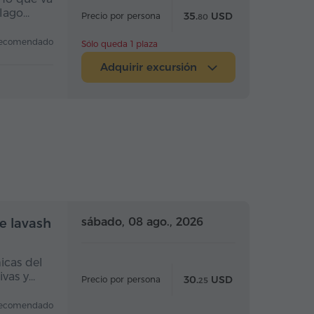
 lago…
35.
USD
Precio por persona
80
ecomendado
Sólo queda 1 plaza
Adquirir excursión
Medio día
Medio día
sábado, 08 ago., 2026
de lavash
icas del
ivas y…
30.
USD
Precio por persona
25
ecomendado