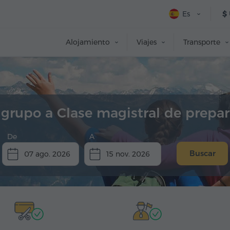
Es
$
Alojamiento
Viajes
Transporte
 grupo a Clase magistral de prepar
De
A
Buscar
07 ago. 2026
15 nov. 2026