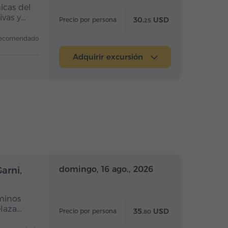
icas del
ivas y…
30.
USD
Precio por persona
25
ecomendado
Adquirir excursión
a completo
Día completo
domingo, 16 ago., 2026
arni,
rminos
elaza…
35.
USD
Precio por persona
80