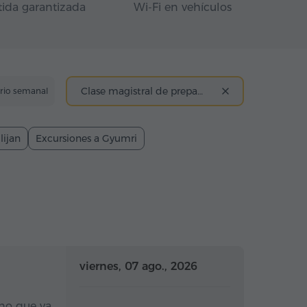
tida garantizada
Wi-Fi en vehículos
Clase magistral de preparación de lavash
ario semanal
lijan
Excursiones a Gyumri
a completo
Día completo
viernes, 07 ago., 2026
ino que va