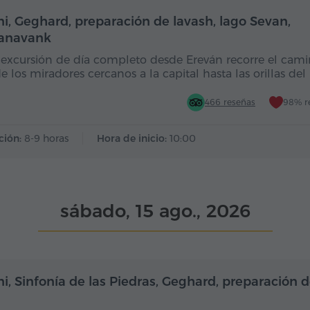
Día completo
Dí
ni, Geghard, preparación de lavash, lago Sevan,
anavank
 excursión de día completo desde Ereván recorre el cam
e los miradores cercanos a la capital hasta las orillas del
466 reseñas
98% r
ción:
8-9 horas
Hora de inicio:
10:00
sábado, 15 ago., 2026
Medio día
i, Sinfonía de las Piedras, Geghard, preparación 