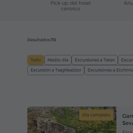
Pick-up del hotel
Anu
céntrico
Resultados:
70
Todo
Medio día
Excursiones a Tatev
Excur
Excursión a Tsaghkadzor
Excursiones a Etchmi
Día completo
Gar
Sev
Esta