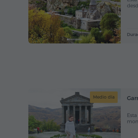
desd
Dura
Medio día
Garn
Esta
mont