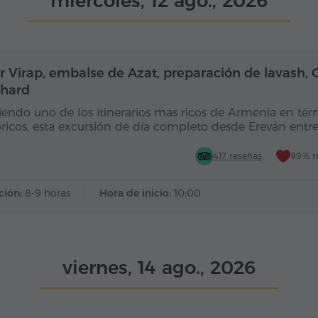
miércoles, 12 ago., 2026
Día completo
Dí
r Virap, embalse de Azat, preparación de lavash, G
hard
iendo uno de los itinerarios más ricos de Armenia en té
óricos, esta excursión de día completo desde Ereván entr
417 reseñas
99% r
ción:
8-9 horas
Hora de inicio:
10:00
viernes, 14 ago., 2026