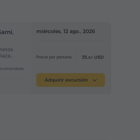
a completo
Día completo
miércoles, 12 ago., 2026
arni,
rminos
elaza…
35.
USD
Precio por persona
80
ecomendado
Adquirir excursión