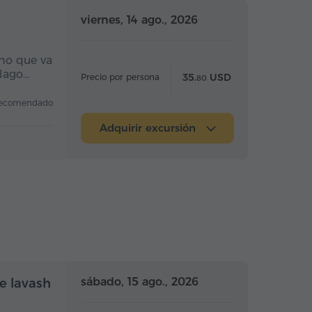
a completo
Día completo
viernes, 14 ago., 2026
ino que va
 lago…
35.
USD
Precio por persona
80
ecomendado
Adquirir excursión
Medio día
Medio día
sábado, 15 ago., 2026
de lavash