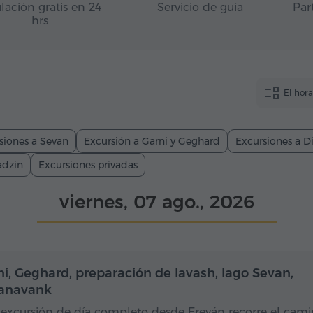
lación gratis en 24
Servicio de guía
Par
hrs
El hor
siones a Sevan
Excursión a Garni y Geghard
Excursiones a Di
adzin
Excursiones privadas
viernes, 07 ago., 2026
Día completo
Dí
ni, Geghard, preparación de lavash, lago Sevan,
anavank
 excursión de día completo desde Ereván recorre el cam