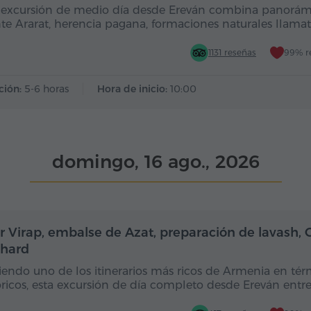
 excursión de medio día desde Ereván combina panorám
e Ararat, herencia pagana, formaciones naturales llamat
1131 reseñas
99% r
ción:
5-6 horas
Hora de inicio:
10:00
domingo, 16 ago., 2026
Día completo
Dí
r Virap, embalse de Azat, preparación de lavash, G
hard
iendo uno de los itinerarios más ricos de Armenia en té
óricos, esta excursión de día completo desde Ereván entr