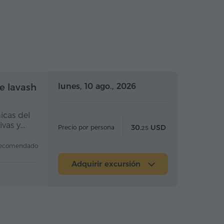
Medio día
Medio día
lunes, 10 ago., 2026
de lavash
icas del
ivas y…
30.
USD
Precio por persona
25
ecomendado
Adquirir excursión