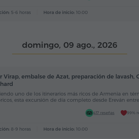
ción:
5-6 horas
Hora de inicio:
10:00
domingo, 09 ago., 2026
Día completo
Dí
r Virap, embalse de Azat, preparación de lavash, G
hard
iendo uno de los itinerarios más ricos de Armenia en té
óricos, esta excursión de día completo desde Ereván entr
417 reseñas
99% r
ción:
8-9 horas
Hora de inicio:
10:00