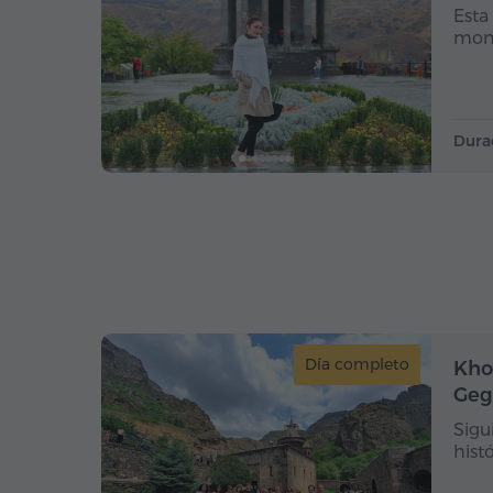
Esta
mont
Dura
Día completo
Kho
Geg
Sigu
hist