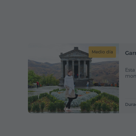
Medio día
Garn
Esta
mont
Dura