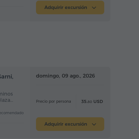
Adquirir excursión
a completo
Día completo
domingo, 09 ago., 2026
arni,
rminos
elaza…
35.
USD
Precio por persona
80
ecomendado
Adquirir excursión