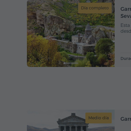
Día completo
Gar
Sev
Esta
desd
Dura
Medio día
Garn