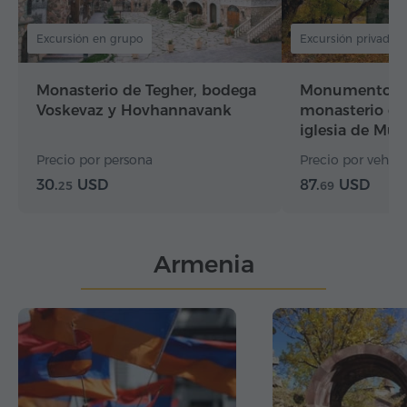
Excursión en grupo
Excursión privada
Monasterio de Tegher, bodega
Monumento al 
Voskevaz y Hovhannavank
monasterio d
iglesia de Mug
monasterio…
Precio por persona
Precio por vehícul
30.
USD
87.
USD
25
69
Armenia