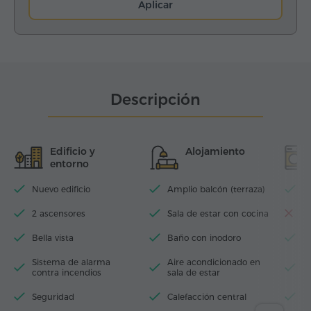
Aplicar
Descripción
Edificio y
Alojamiento
entorno
Nuevo edificio
Amplio balcón (terraza)
Wi
2 ascensores
Sala de estar con cocina
La
Bella vista
Baño con inodoro
T
Sistema de alarma
Aire acondicionado en
P
contra incendios
sala de estar
p
Seguridad
Calefacción central
S