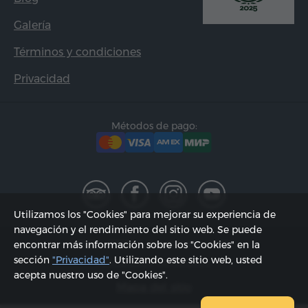
Galería
Términos y condiciones
Privacidad
Métodos de pago:
Utilizamos los "Cookies" para mejorar su experiencia de
navegación y el rendimiento del sitio web. Se puede
2002 - 2026, © "Hyur Service" SRL;
encontrar más información sobre los "Cookies" en la
sección
"Privacidad"
. Utilizando este sitio web, usted
Actualizado 06.08.2026
acepta nuestro uso de "Cookies".
Mapa del sitio