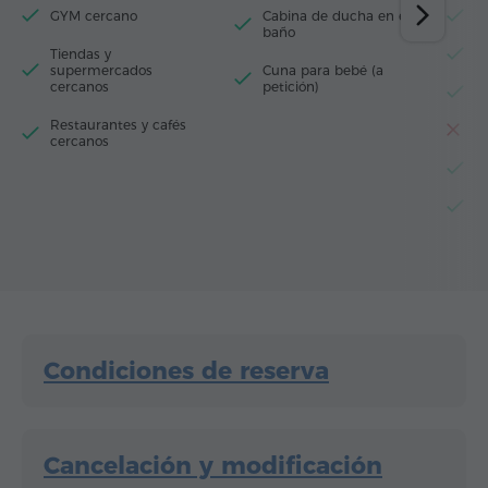
GYM cercano
Cabina de ducha en el
L
baño
Tiendas y
M
supermercados
Cuna para bebé (a
cercanos
petición)
R
Restaurantes y cafés
T
cercanos
He
Es
Condiciones de reserva
Cancelación y modificación