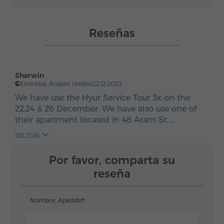
Reseñas
Sherwin
Emiratos Árabes Unidos
22.12.2023
We have use the Hyur Service Tour 3x on the
22,24 & 26 December. We have also use one of
their apartment located in 48 Aram St.
Ver más
The Hyur Team services are excellent, they are
very attentive and response to what you are
Por favor, comparta su
needed and support very promptly.
reseña
This company is highly recommended. (5 stars)
Nombre, Apellido