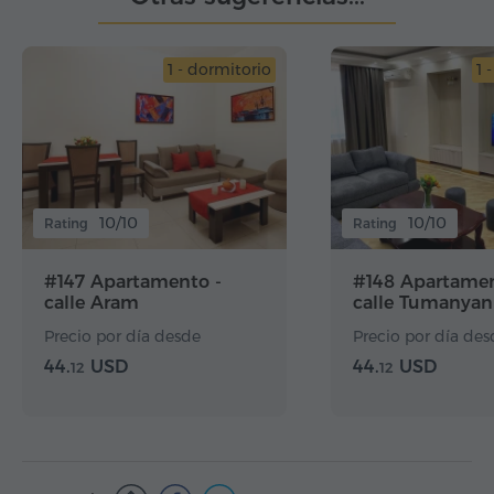
1 - dormitorio
1 
10/10
10/10
Rating
Rating
#147 Apartamento -
#148 Apartamen
calle Aram
calle Tumanyan
Precio por día desde
Precio por día des
44.
USD
44.
USD
12
12