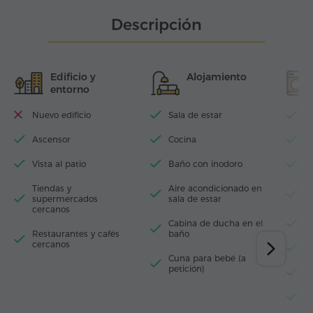
Descripción
Edificio y
Alojamiento
entorno
Nuevo edificio
Sala de estar
Wi
Ascensor
Cocina
La
Vista al patio
Baño con inodoro
T
Tiendas y
Aire acondicionado en
P
supermercados
sala de estar
p
cercanos
Cabina de ducha en el
S
Restaurantes y cafés
baño
cercanos
L
Cuna para bebé (a
petición)
M
R