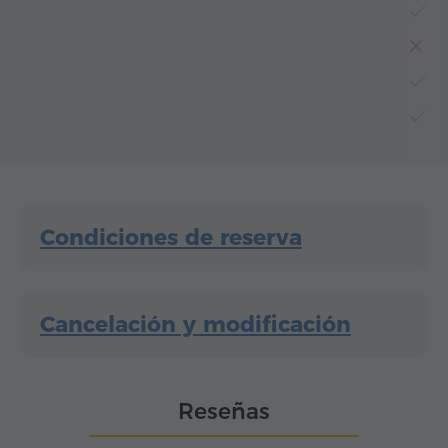
H
T
He
Es
Condiciones de reserva
Cancelación y modificación
Reseñas