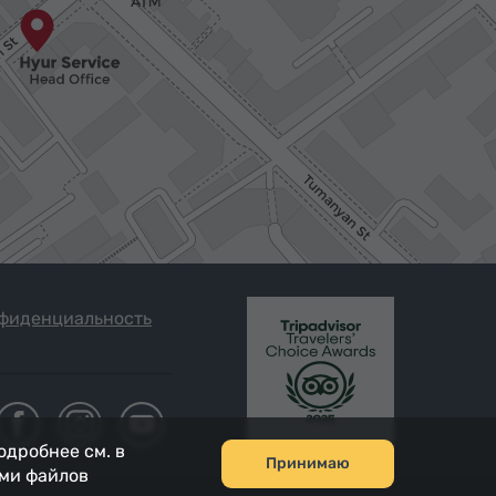
фиденциальность
одробнее см. в
Принимаю
ами файлов