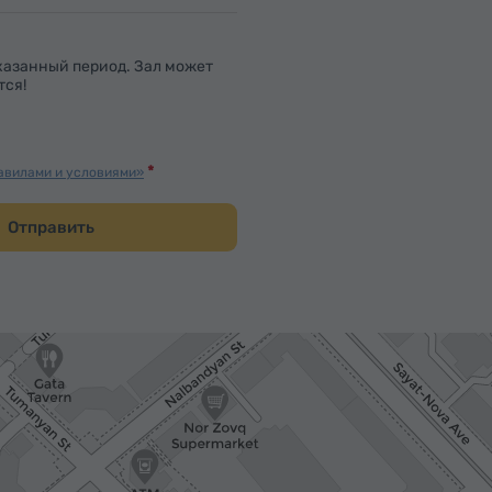
казанный период. Зал может
тся!
авилами и условиями»
Отправить