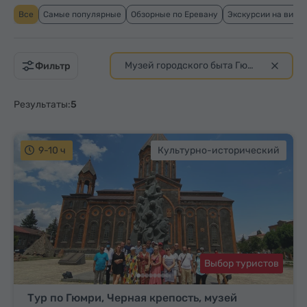
Все
Самые популярные
Обзорные по Еревану
Экскурсии на вино
Музей городского быта Гюмри (Дзитохцян)
Фильтр
Результаты:
5
9-10 ч
Культурно-исторический
Выбор туристов
Тур по Гюмри, Черная крепость, музей