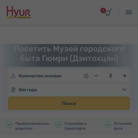
0
Главная
Туры
Индивидуальные экскурсии
Посетить Музей городского
быта Гюмри (Дзитохцян)
индивидуально
Количество человек
Без гида
Поиск
Профессиональные
Страховка в
Остановки д
водители
транспорте
фото