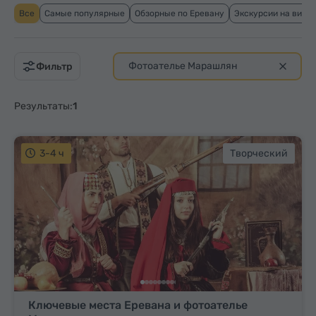
Все
Самые популярные
Обзорные по Еревану
Экскурсии на вино
Фотоателье Марашлян
Фильтр
Результаты:
1
3-4 ч
Творческий
Ключевые места Еревана и фотоателье