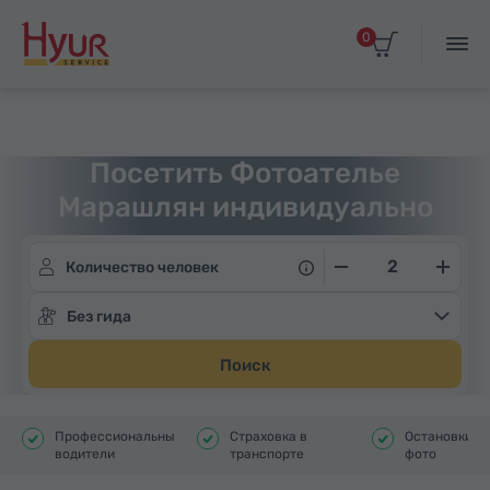
0
Главная
Туры
Индивидуальные экскурсии
Посетить Фотоателье
Марашлян индивидуально
Количество человек
Без гида
Поиск
Профессиональные
Страховка в
Остановки д
водители
транспорте
фото