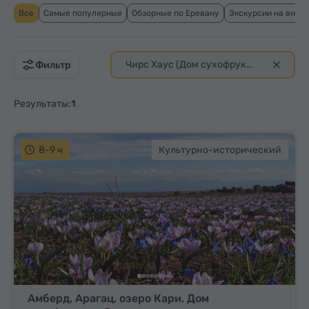
Все
Самые популярные
Обзорные по Еревану
Экскурсии на вино
Чирс Хаус (Дом сухофруктов)
Фильтр
Результаты:
1
8-9 ч
Культурно-исторический
Амберд, Арагац, озеро Кари, Дом