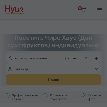
0
Главная
Туры
Индивидуальные экскурсии
Посетить Чирс Хаус (Дом
сухофруктов) индивидуально
Количество человек
Без гида
Поиск
Профессиональные
Страховка в
Остановки д
водители
транспорте
фото