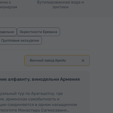
ины с
Бутилированная вода и
ионером
зонтики
нодельни
Окрестности Еревана
Групповые экскурсии
Винный завод АрмАс
олный день
Полный день
ник алфавиту, винодельни Армения
уальный тур по Арагацотну, где
е, армянская самобытность и
ции соединяются в одном насыщенном
 посетите Монастырь Сагмосаванк…