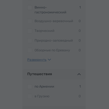
Винно-
1
гастрономический
Воздушно-веревочный
0
Творческий
0
Природно-заповедный
0
Обзорные по Еревану
0
Развернуть
Путешествия
по Армении
1
в Грузию
0