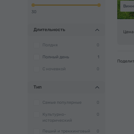
Винн
30
Длительность
Цена
Полдня
0
Полный день
1
Поделит
С ночевкой
0
Тип
Самые популярные
0
Культурно-
0
исторический
Пеший и треккинговый
0