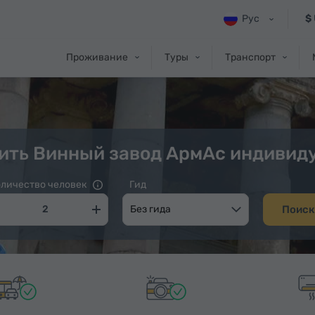
Рус
$
Проживание
Туры
Транспорт
ить Винный завод АрмАс индивид
личество человек
Гид
Без гида
Поиск