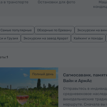
а в транспорте
Остановки для фото
Маш
кондиц
Самые популярные
Обзорные по Еревану
Экскурсии на ви
си и Грузия
Экскурсии на завод Арарат
Хайкинг и походы
аты:
1
Полный день
П
Сагмосаванк, памят
Вайн и АрмАс
Отправьтесь в индивид
средневековое наследи
винодельческие тради
маршруте. Сначала вы