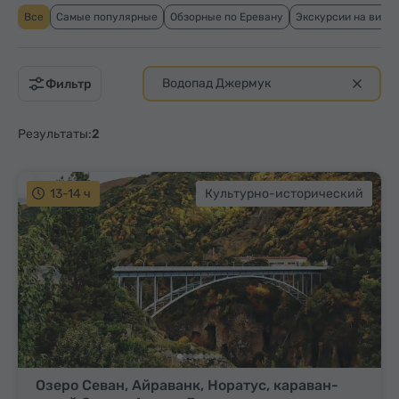
Все
Самые популярные
Обзорные по Еревану
Экскурсии на вино
Водопад Джермук
Фильтр
Результаты:
2
13-14 ч
Культурно-исторический
Озеро Севан, Айраванк, Норатус, караван-