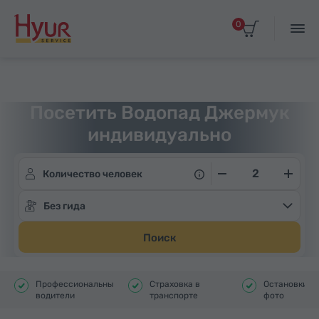
0
Главная
Туры
Индивидуальные экскурсии
Посетить Водопад Джермук
индивидуально
Количество человек
Без гида
Поиск
Профессиональные
Страховка в
Остановки д
водители
транспорте
фото