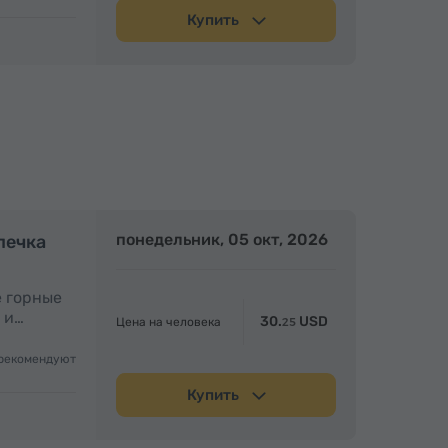
Купить
Полдня
понедельник, 05 окт, 2026
Полдня
печка
е горные
 и…
30.
USD
Цена на человека
25
рекомендуют
Купить