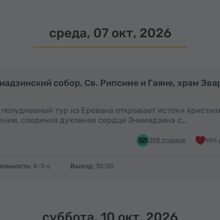
среда, 07 окт, 2026
Полдня
иадзинский собор, Св. Рипсиме и Гаяне, храм Зва
 полудневный тур из Еревана открывает истоки христи
нии, соединяя духовное сердце Эчмиадзина с…
398 отзывов
98% 
ельность:
4-5 ч
Выезд:
10:00
суббота, 10 окт, 2026