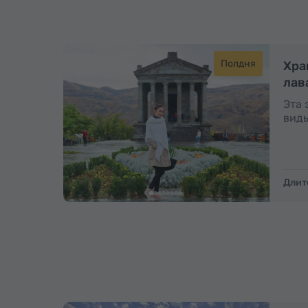
Полдня
Хра
лав
Эта 
виды
Длит