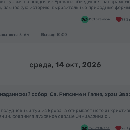
экскурсия на полдня из Еревана объединяет панорамны
, языческую историю, выразительные природные формы
1131 отзывов
99% 
ельность:
5-6 ч
Выезд:
10:00
среда, 14 окт, 2026
Полдня
иадзинский собор, Св. Рипсиме и Гаяне, храм Зва
 полудневный тур из Еревана открывает истоки христи
нии, соединяя духовное сердце Эчмиадзина с…
398 отзывов
98% 