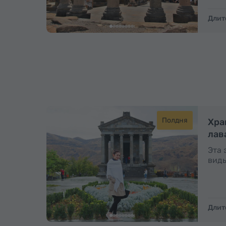
Длит
Полдня
Хра
лав
Эта 
виды
Длит