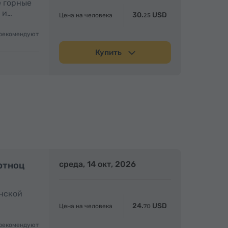
е горные
 и…
30.
USD
Цена на человека
25
рекомендуют
Купить
Полдня
среда, 14 окт, 2026
Полдня
ртноц
анской
24.
USD
Цена на человека
70
рекомендуют