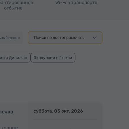
рантированное
Wi-Fi в транспорте
отбытие
Поиск по достопримечательности
ьный график
ии в Дилижан
Экскурсии в Гюмри
Полдня
суббота, 03 окт, 2026
Полдня
печка
е горные