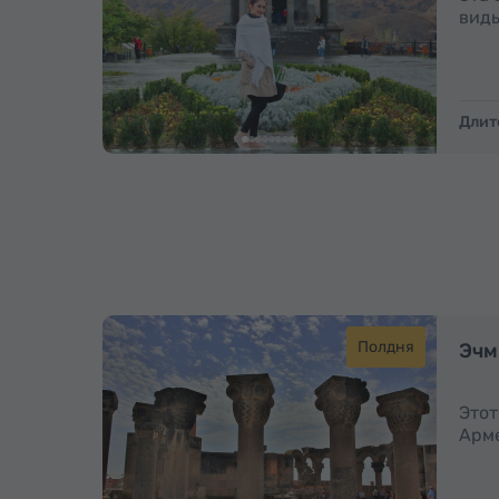
виды
Длит
Полдня
Эчм
Этот
Арме