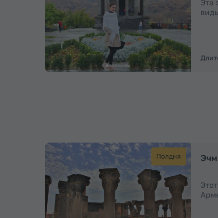
Эта 
виды
Длит
Полдня
Эчм
Этот
Арме