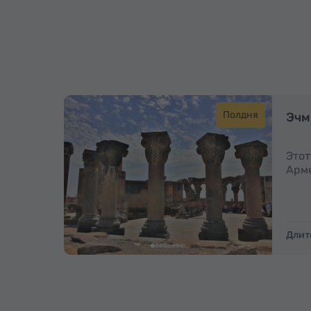
Полдня
Эчм
Этот
Арме
Длит