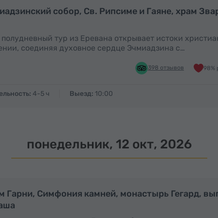
Полдня
иадзинский собор, Св. Рипсиме и Гаяне, храм Зва
 полудневный тур из Еревана открывает истоки христи
нии, соединяя духовное сердце Эчмиадзина с…
398 отзывов
98% 
ельность:
4-5 ч
Выезд:
10:00
понедельник, 12 окт, 2026
Полдня
м Гарни, Симфония камней, монастырь Гегард, вы
аша