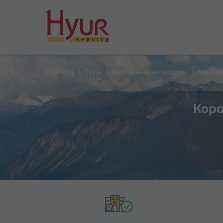
Главная
Туры
Групповые экскурсии
Коротк
Коро