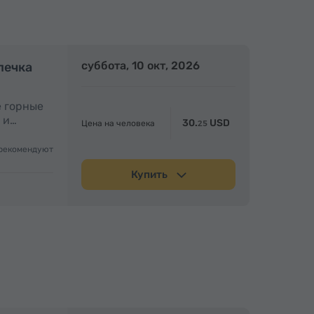
Полдня
суббота, 10 окт, 2026
Полдня
печка
е горные
 и…
30.
USD
Цена на человека
25
рекомендуют
Купить