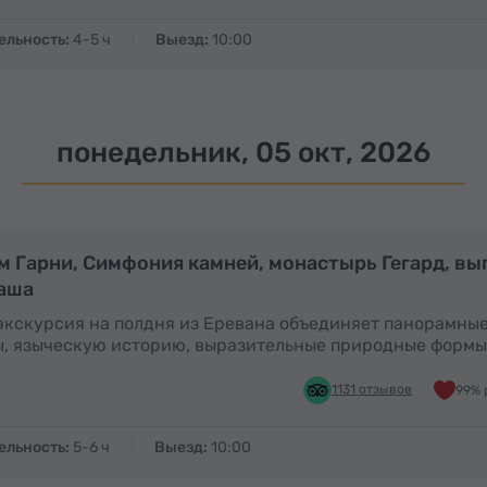
ельность:
4-5 ч
Выезд:
10:00
понедельник, 05 окт, 2026
Полдня
м Гарни, Симфония камней, монастырь Гегард, вы
аша
экскурсия на полдня из Еревана объединяет панорамны
, языческую историю, выразительные природные формы
1131 отзывов
99% 
ельность:
5-6 ч
Выезд:
10:00