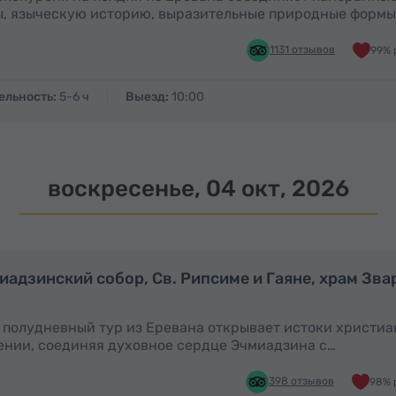
, языческую историю, выразительные природные формы
1131 отзывов
99% 
ельность:
5-6 ч
Выезд:
10:00
воскресенье, 04 окт, 2026
Полдня
иадзинский собор, Св. Рипсиме и Гаяне, храм Зва
 полудневный тур из Еревана открывает истоки христи
нии, соединяя духовное сердце Эчмиадзина с…
398 отзывов
98% 