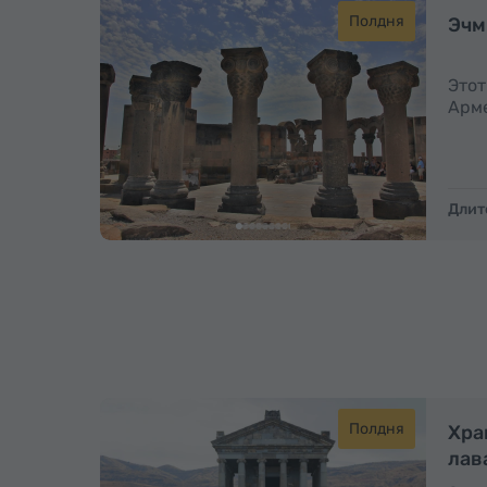
Полдня
Эчм
Этот
Арме
Длит
Полдня
Хра
лав