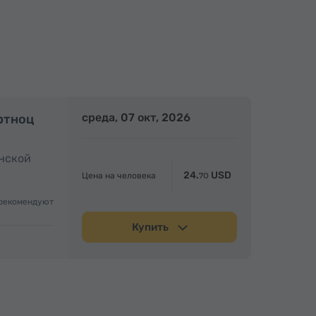
Полдня
среда, 07 окт, 2026
Полдня
ртноц
анской
24.
USD
Цена на человека
70
рекомендуют
Купить