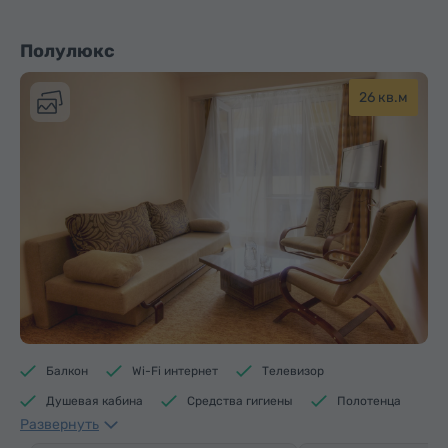
Полулюкс
26 кв.м
Балкон
Wi-Fi интернет
Телевизор
Душевая кабина
Средства гигиены
Полотенца
Развернуть
Тапочки
Отопление
Шкаф/Гардероб