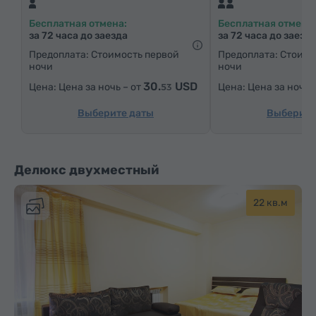
Паркетные полы
Холодильник
Бесплатная отмена:
Бесплатная отмена:
за 72 часа до заезда
за 72 часа до заезд
Предоплата: Стоимость первой
Предоплата: Стоимо
ночи
ночи
30.
USD
Цена за ночь – от
Цена за ночь 
53
Выберите даты
Выберите
Делюкс двухместный
22 кв.м