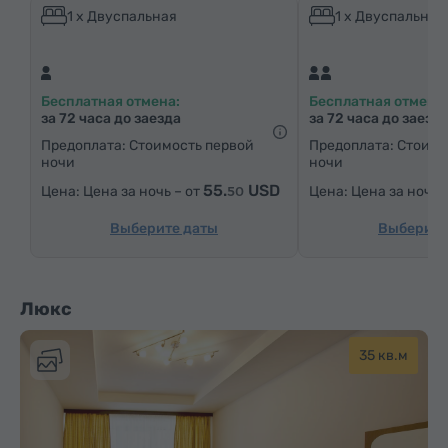
Письменный стол
Гостиная
Стол
Диван
1 x Двуспальная
1 x Двуспальная
Кресло
Стул
Телефон
Спутниковые телеканалы
Паркетные полы
Бесплатная отмена:
Бесплатная отмена:
Холодильник
за 72 часа до заезда
за 72 часа до заезд
Предоплата: Стоимость первой
Предоплата: Стоимо
ночи
ночи
55.
USD
Цена за ночь – от
Цена за ночь 
50
Выберите даты
Выберите
Люкс
35 кв.м