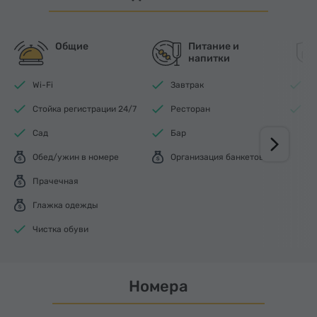
Общие
Питание и
напитки
Wi-Fi
Завтрак
П
Стойка регистрации 24/7
Ресторан
К
Сад
Бар
Обед/ужин в номере
Организация банкетов
Прачечная
Глажка одежды
Чистка обуви
Номера