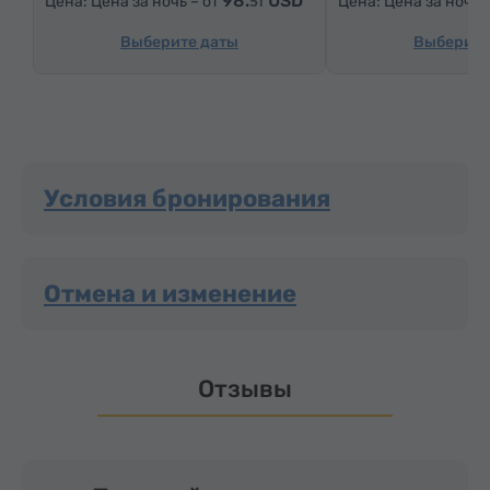
98.
USD
Цена за ночь – от
Цена за ночь 
51
Выберите даты
Выберите
Условия бронирования
Отмена и изменение
Отзывы