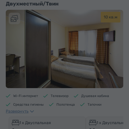
Двухместный/Твин
10 кв.м
Wi-Fi интернет
Телевизор
Душевая кабина
Средства гигиены
Полотенца
Тапочки
Развернуть
Отопление
Шкаф/Гардероб
Письменный стол
Стул
Телефон
Спутниковые телеканалы
1 x Двуспальная
1 x Двуспальная