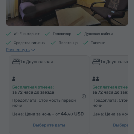
Wi-Fi интернет
Телевизор
Душевая кабина
Средства гигиены
Полотенца
Тапочки
Развернуть
Отопление
Шкаф/Гардероб
Письменный стол
Гостиная
Стол
Диван
Кресло
1 x Двуспальная
1 x Двуспальная
Стул
Телефон
Спутниковые телеканалы
Паркетные полы
Холодильник
Бесплатная отмена:
Бесплатная отмена:
за 72 часа до заезда
за 72 часа до заезд
Предоплата: Стоимость первой
Предоплата: Стоимо
ночи
ночи
44.
USD
Цена за ночь – от
Цена за ночь 
40
Выберите даты
Выберите