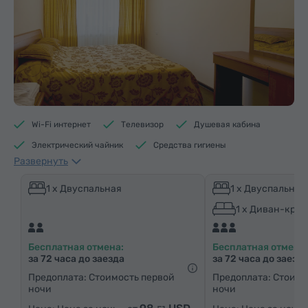
Wi-Fi интернет
Телевизор
Душевая кабина
Электрический чайник
Средства гигиены
Развернуть
Полотенца
Тапочки
Отопление
Шкаф/Гардероб
Письменный стол
Гостиная
1 x Двуспальная
1 x Двуспальная
Стол
Диван
Кресло
Телефон
1 x Диван-кров
Спутниковые телеканалы
Паркетные полы
Бесплатная отмена:
Бесплатная отмена:
Кухонный уголок
Холодильник
за 72 часа до заезда
за 72 часа до заезд
Предоплата: Стоимость первой
Предоплата: Стоимо
ночи
ночи