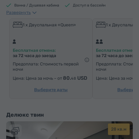
Ванна / Душевая кабина
Доступ в бассейн
Развернуть
Доступ в фитнес центр
Доступ в сауну
Кофеварка/Чайник
Электрический чайник
1 x Двуспальная «Queen»
1 x Двуспальна
Минибар
Средства гигиены
Полотенца
Халат
Тапочки
Фен
Отопление
Бесплатная отмена:
Бесплатная отмена:
Шкаф/Гардероб
Письменный стол
Стул
за 72 часа до заезда
за 72 часа до заезд
Телефон
Услуга «звонок-будильник»
Предоплата: Стоимость первой
Предоплата: Стоимо
ночи
ночи
Кабельные телеканалы
Ковровые полы
80.
USD
Цена за ночь – от
Цена за ночь 
48
Бутилировання вода
Чай/Кофе
Утюг с гладильной доской (по запросу)
Выберите даты
Выберите
Делюкс твин
28 кв.м