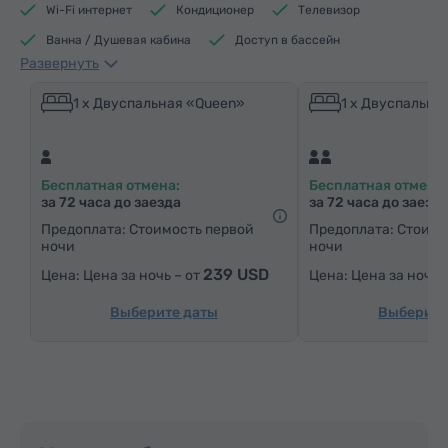
Wi-Fi интернет
Кондиционер
Телевизор
Ванна / Душевая кабина
Доступ в бассейн
Развернуть
Доступ в фитнес центр
Доступ в сауну
Кофеварка/Чайник
Электрический чайник
1 x Двуспальная «Queen»
1 x Двуспальна
Минибар
Средства гигиены
Полотенца
Халат
Тапочки
Фен
Отопление
Бесплатная отмена:
Бесплатная отмена:
Шкаф/Гардероб
Письменный стол
Стол
за 72 часа до заезда
за 72 часа до заезд
Диван
Кресло
Стул
Сейф
Предоплата: Стоимость первой
Предоплата: Стоимо
ночи
ночи
Телефон
Услуга «звонок-будильник»
239 USD
Цена за ночь – от
Цена за ночь 
Кабельные телеканалы
Ковровые полы
Бутилировання вода
Чай/Кофе
Выберите даты
Выберите
Утюг с гладильной доской (по запросу)