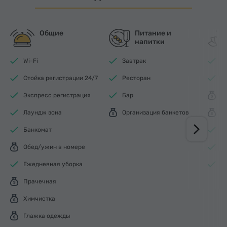
Общие
Питание и
напитки
Wi-Fi
Завтрак
К
Стойка регистрации 24/7
Ресторан
Ф
Экспресс регистрация
Бар
С
Лаундж зона
Организация банкетов
М
Банкомат
С
Обед/ужин в номере
Ш
Ежедневная уборка
Р
Прачечная
Химчистка
Глажка одежды