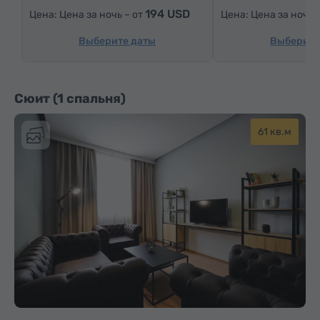
194 USD
Цена за ночь – от
Цена за ночь 
Утюг с гладильной доской (по запросу)
Выберите даты
Выберите
Сюит (1 спальня)
61 кв.м