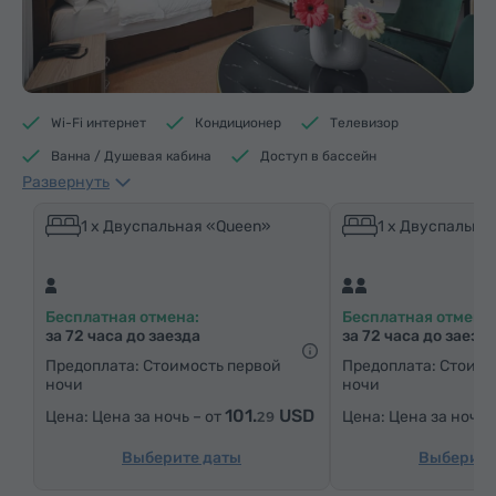
Wi-Fi интернет
Кондиционер
Телевизор
Ванна / Душевая кабина
Доступ в бассейн
Развернуть
Доступ в фитнес центр
Доступ в сауну
Кофеварка/Чайник
Электрический чайник
1 x Двуспальная «Queen»
1 x Двуспальна
Минибар
Средства гигиены
Полотенца
Халат
Тапочки
Фен
Отопление
Бесплатная отмена:
Бесплатная отмена:
Шкаф/Гардероб
Письменный стол
Стул
за 72 часа до заезда
за 72 часа до заезд
Сейф
Телефон
Услуга «звонок-будильник»
Предоплата: Стоимость первой
Предоплата: Стоимо
ночи
ночи
Кабельные телеканалы
Ковровые полы
101.
USD
Цена за ночь – от
Цена за ночь 
29
Бутилировання вода
Чай/Кофе
Утюг с гладильной доской (по запросу)
Выберите даты
Выберите