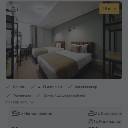
28 кв.м
Балкон
Wi-Fi интернет
Кондиционер
Телевизор
Ванна / Душевая кабина
Развернуть
Доступ в бассейн
Доступ в фитнес центр
Доступ в сауну
Кофеварка/Чайник
2 x Односпальная
2 x Односпальна
Электрический чайник
Минибар
1 x Раскладная к