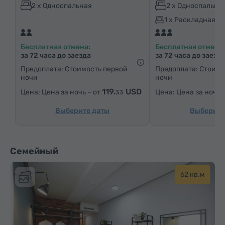
Кофеварка/Чайник
Электрический чайник
2 x Односпальная
2 x Односпальна
Минибар
Средства гигиены
Халат
1 x Раскладная к
Тапочки
Фен
Отопление
Шкаф/Гардероб
Бесплатная отмена:
Бесплатная отмена:
Письменный стол
Стул
Сейф
Телефон
за 72 часа до заезда
за 72 часа до заезд
Услуга «звонок-будильник»
Кабельные телеканалы
Предоплата: Стоимость первой
Предоплата: Стоимо
ночи
ночи
Ковровые полы
Бутилировання вода
Чай/Кофе
119.
USD
Цена за ночь – от
Цена за ночь 
33
Утюг с гладильной доской (по запросу)
Выберите даты
Выберите
Семейный
62 кв.м