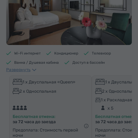
Wi-Fi интернет
Кондиционер
Телевизор
Ванна / Душевая кабина
Доступ в бассейн
Развернуть
Доступ в фитнес центр
Доступ в сауну
Кофеварка/Чайник
Электрический чайник
1 x Двуспальная «Queen»
1 x Двуспальна
Минибар
Средства гигиены
Полотенца
2 x Односпальная
2 x Односпальна
Халат
Тапочки
Фен
Отопление
1 x Раскладная к
x 5
Шкаф/Гардероб
Письменный стол
Стул
Бесплатная отмена:
Бесплатная отмена:
Сейф
Телефон
Услуга «звонок-будильник»
за 72 часа до заезда
за 72 часа до заезд
Кабельные телеканалы
Ковровые полы
Предоплата: Стоимость первой
Предоплата: Стоимо
ночи
ночи
Бутилировання вода
Чай/Кофе