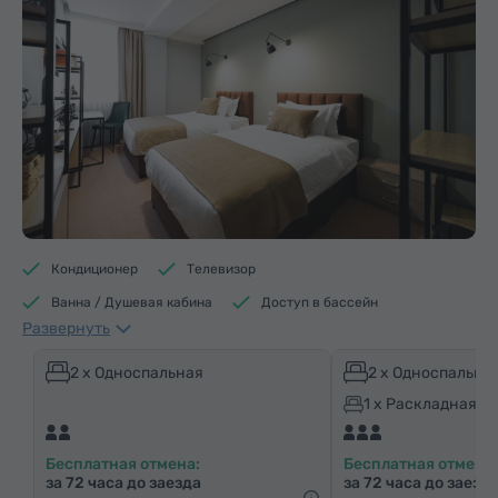
Кондиционер
Телевизор
Ванна / Душевая кабина
Доступ в бассейн
Развернуть
Доступ в фитнес центр
Доступ в сауну
Минибар
Средства гигиены
Полотенца
2 x Односпальная
2 x Односпальна
Халат
Тапочки
Фен
Отопление
1 x Раскладная к
Шкаф/Гардероб
Письменный стол
Стул
Бесплатная отмена:
Бесплатная отмена:
Сейф
Телефон
Услуга «звонок-будильник»
за 72 часа до заезда
за 72 часа до заезд