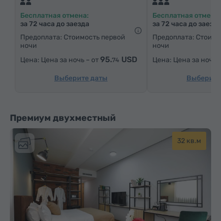
Средства гигиены
Полотенца
Халат
Бесплатная отмена:
Бесплатная отмена:
Тапочки
Фен
Отопление
Шкаф/Гардероб
за 72 часа до заезда
за 72 часа до заезд
Письменный стол
Стул
Сейф
Телефон
Предоплата: Стоимость первой
Предоплата: Стоимо
ночи
ночи
Услуга «звонок-будильник»
Кабельные телеканалы
95.
USD
Цена за ночь – от
Цена за ночь 
74
Ковровые полы
Бутилировання вода
Чай/Кофе
Утюг с гладильной доской (по запросу)
Выберите даты
Выберите
Премиум двухместный
32 кв.м