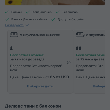
Балкон
Кондиционер
Телевизор
Ванна / Душевая кабина
Доступ в бассейн
Развернуть
Доступ в фитнес центр
Доступ в сауну
Кофеварка/Чайник
Электрический чайник
1 x Двуспальная «Queen»
1 x Двуспальна
Минибар
Средства гигиены
Полотенца
Халат
Тапочки
Фен
Отопление
Бесплатная отмена:
Бесплатная отмена:
Шкаф/Гардероб
Письменный стол
Стул
за 72 часа до заезда
за 72 часа до заезд
Сейф
Телефон
Услуга «звонок-будильник»
Предоплата: Стоимость первой
Предоплата: Стоимо
ночи
ночи
Кабельные телеканалы
Ковровые полы
86.
USD
Цена за ночь – от
Цена за ночь 
03
Бутилировання вода
Чай/Кофе
Утюг с гладильной доской (по запросу)
Выберите даты
Выберите
Делюкс твин с балконом