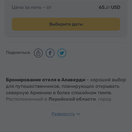
Цена за ночь – от
65.
USD
21
Выберите даты
Поделиться:
Бронирование отеля в Алаверди
– хороший выбор
для путешественников, планирующих открывать
северную Армению в более спокойном темпе.
Расположенный в
Лорийской области
, город
находится в ущелье Дебед и предлагает более
тихую альтернативу пребыванию в столице
Развернуть
(Ереван). Ночевка здесь позволяет посетителям
более полно насладиться характером региона с его
горными пейзажами
, свежим воздухом и