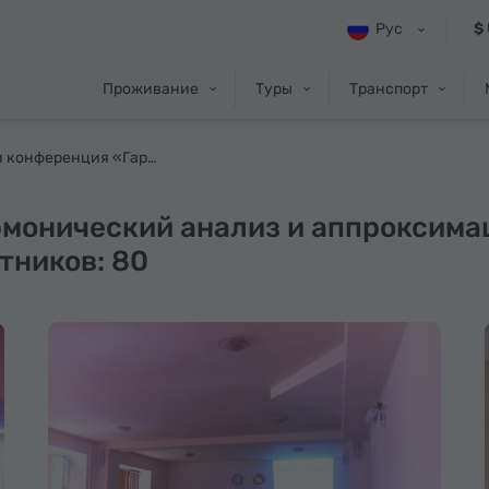
Рус
$
Проживание
Туры
Транспорт
Научная конференция «Гармонический анализ и аппроксимации, VI», Цахкадзор. 12-18 сентября, 2015. Число участников: 80
онический анализ и аппроксимаци
тников: 80