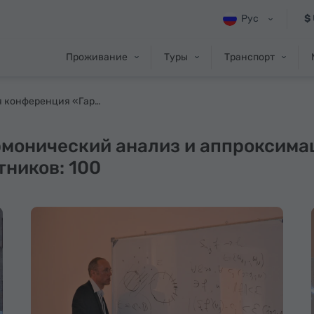
Рус
$
Проживание
Туры
Транспорт
Научная конференция «Гармонический анализ и аппроксимации, V», Цахкадзор. 10-17 сентября, 2011. Число участников: 100
монический анализ и аппроксимаци
тников: 100