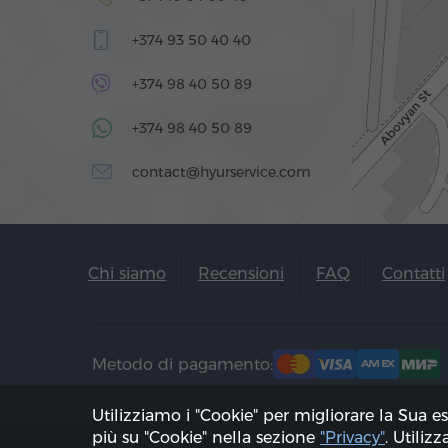
+374 93 50 40 40
+374 98 40 50 89
+374 98 40 50 89
contact@hyurservice.com
Chi siamo
Recensioni
FAQ
Contatti
Metodo di pagamento:
Utilizziamo i "Cookie" per migliorare la Sua e
più su "Cookie" nella sezione
"Privacy"
. Utiliz
2002 - 2026, © "Hyur Service" Ltd;
Aggiorna