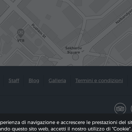
Staff
Blog
Galleria
Termini e condizioni
sperienza di navigazione e accrescere le prestazioni del s
zando questo sito web, accetti il ​​nostro utilizzo di "Cookie".
to il 06.08.2026