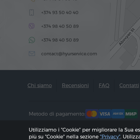
+374 93 50 40 40
+374 98 40 50 89
+374 98 40 50 89
contact@hyurservice.com
Chi siamo
Recensioni
FAQ
Contatti
Metodo di pagamento:
Utilizziamo i "Cookie" per migliorare la Sua e
più su "Cookie" nella sezione
"Privacy"
. Utiliz
2002 - 2026, © "Hyur Service" Ltd;
Aggiorna