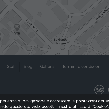
Staff
Blog
Galleria
Termini e condizioni
sperienza di navigazione e accrescere le prestazioni del s
zando questo sito web, accetti il ​​nostro utilizzo di "Cookie".
to il 08.08.2026