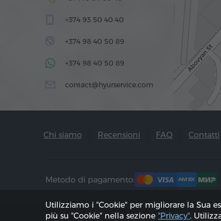
+374 93 50 40 40
+374 98 40 50 89
+374 98 40 50 89
contact@hyurservice.com
Chi siamo
Recensioni
FAQ
Contatti
Metodo di pagamento:
Utilizziamo i "Cookie" per migliorare la Sua e
più su "Cookie" nella sezione
"Privacy"
. Utiliz
2002 - 2026, © "Hyur Service" Ltd;
Aggiorna