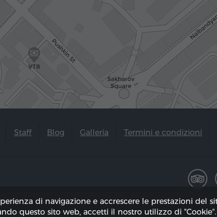
Staff
Blog
Galleria
Termini e condizioni
sperienza di navigazione e accrescere le prestazioni del s
zando questo sito web, accetti il ​​nostro utilizzo di "Cookie".
to il 07.08.2026