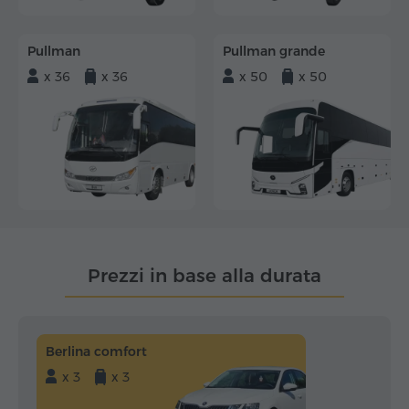
Pullman
Pullman grande
x 36
x 36
x 50
x 50
Prezzi in base alla durata
Berlina comfort
x 3
x 3