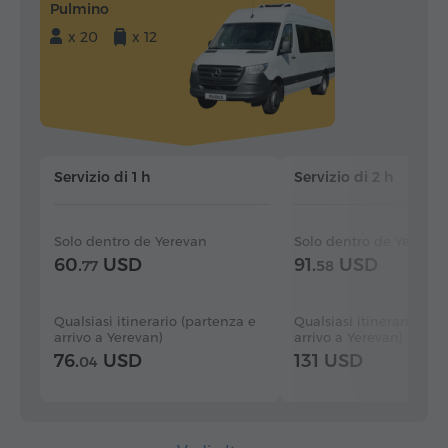
Pulmino
x 20
x 12
Servizio di 1 h
Servizio di 2 h
Solo dentro de Yerevan
Solo dentro de Yerevan
60.
USD
91.
USD
77
58
Qualsiasi itinerario (partenza e
Qualsiasi itinerario (pa
arrivo a Yerevan)
arrivo a Yerevan)
76.
USD
131 USD
04