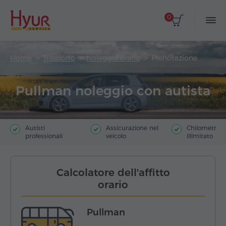
0
Home
Trasporto
Noleggio orario
Prenotazione
Pullman noleggio con autista
Autisti
Assicurazione nel
Chilometrag
professionali
veicolo
illimitato
Calcolatore dell'affitto
orario
Pullman