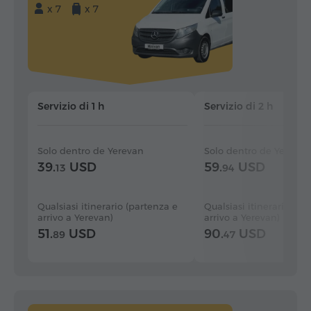
x 7
x 7
Servizio di 1 h
Servizio di 2 h
Solo dentro de Yerevan
Solo dentro de Yerevan
39.
USD
59.
USD
13
94
Qualsiasi itinerario (partenza e
Qualsiasi itinerario (pa
arrivo a Yerevan)
arrivo a Yerevan)
51.
USD
90.
USD
89
47