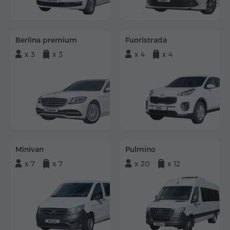
Berlina premium
Fuoristrada
x 3
x 3
x 4
x 4
Minivan
Pulmino
x 7
x 7
x 20
x 12