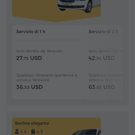
Servizio di 1 h
Servizio di 2 h
Solo dentro de Yerevan
Solo dentro de Yerevan
27.
USD
42.
USD
75
74
Qualsiasi itinerario (partenza e
Qualsiasi itinerario (pa
arrivo a Yerevan)
arrivo a Yerevan)
36.
USD
63.
USD
35
83
Berlina elegante
x 4
x 3