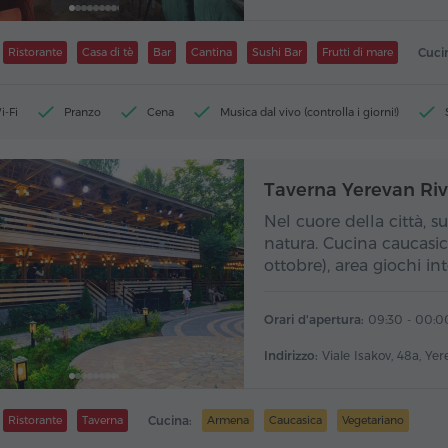
Ristorante
Casa di tè
Bar
Cantina
Sushi Bar
Frutti di mare
Cuci
i-Fi
Pranzo
Cena
Musica dal vivo (controlla i giorni!)
Taverna Yerevan Riv
Nel cuore della città, s
natura. Cucina caucasic
ottobre), area giochi in
Orari d'apertura:
09:30 - 00:0
Indirizzo:
Viale Isakov, 48a, Ye
Ristorante
Taverna
Cucina:
Armena
Caucasica
Vegetariano