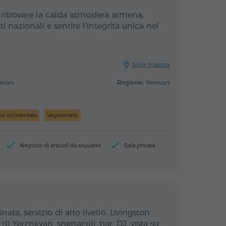
ritrovare la calda atmosfera armena,
ti nazionali e sentire l'integrità unica nel
Sulla mappa
revan
Regione:
Yerevan
a occidentale
Vegetariano
Negozio di articoli da souvenir
Sala privata
nata, servizio di alto livello. Livingston
di Yerznkyan, spettacoli, bar, DJ, vista su