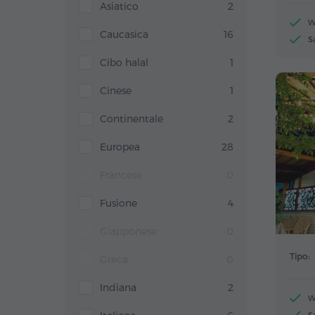
Asiatico
2
W
Caucasica
16
S
Cibo halal
1
Cinese
1
Continentale
2
Europea
28
Francese
0
Fusione
4
Giapponese
0
Tipo:
Greca
0
Indiana
2
W