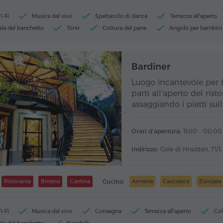
i-Fi
Musica dal vivo
Spettacolo di danza
Terrazza all'aperto
ala del banchetto
Tonir
Cottura del pane
Angolo per bambini
Bardiner
Luogo incantevole per fe
parti all'aperto del rist
assaggiando i piatti sul
Orari d'apertura:
11:00 - 00:00
Indirizzo:
Gola di Hrazdan, 71/1
Ristorante
Birreria
Cantina
Cucina:
Armena
Caucasica
Europea
i-Fi
Musica dal vivo
Consegna
Terrazza all'aperto
Col