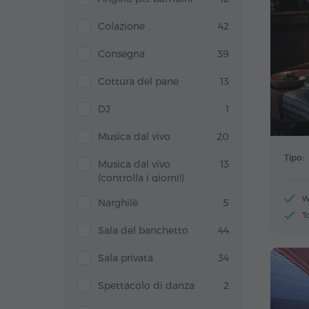
Colazione
42
Consegna
39
Cottura del pane
13
DJ
1
Musica dal vivo
20
Tipo:
Musica dal vivo
13
(controlla i giorni!)
W
Narghilè
5
T
Sala del banchetto
44
Sala privata
34
Spettacolo di danza
2