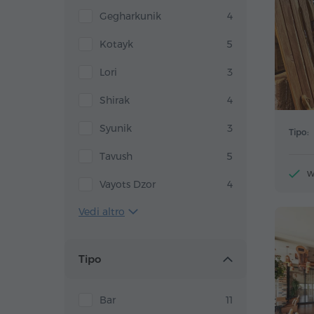
Gegharkunik
4
Kotayk
5
Lori
3
Shirak
4
Syunik
3
Tipo:
Tavush
5
W
Vayots Dzor
4
Vedi altro
Tipo
Bar
11