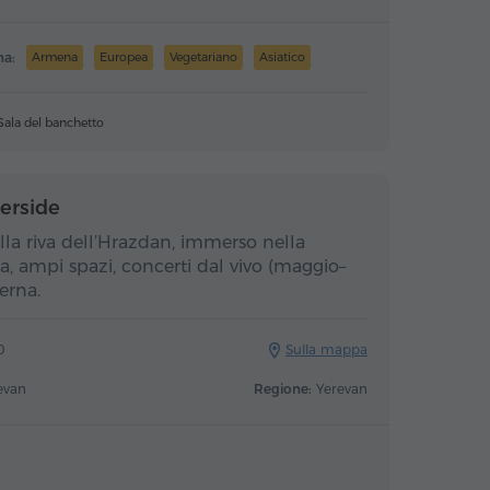
na:
Armena
Europea
Vegetariano
Asiatico
Sala del banchetto
erside
ulla riva dell’Hrazdan, immerso nella
a, ampi spazi, concerti dal vivo (maggio–
terna.
0
Sulla mappa
revan
Regione:
Yerevan