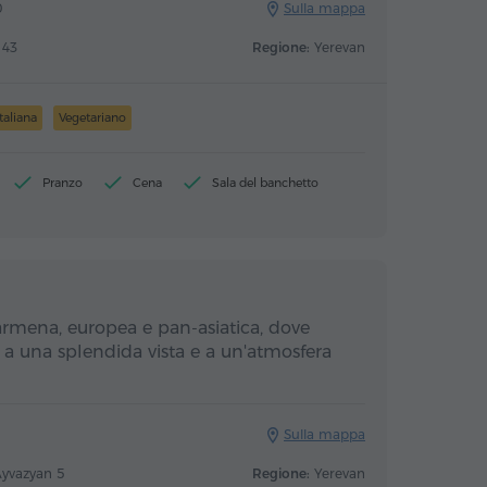
0
Sulla mappa
 43
Regione:
Yerevan
Italiana
Vegetariano
Pranzo
Cena
Sala del banchetto
armena, europea e pan-asiatica, dove
o a una splendida vista e a un'atmosfera
Sulla mappa
Ayvazyan 5
Regione:
Yerevan