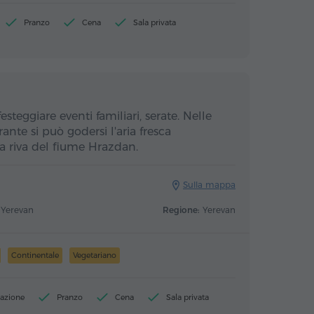
Pranzo
Cena
Sala privata
steggiare eventi familiari, serate. Nelle
orante si può godersi l'aria fresca
la riva del fiume Hrazdan.
Sulla mappa
, Yerevan
Regione:
Yerevan
Continentale
Vegetariano
azione
Pranzo
Cena
Sala privata