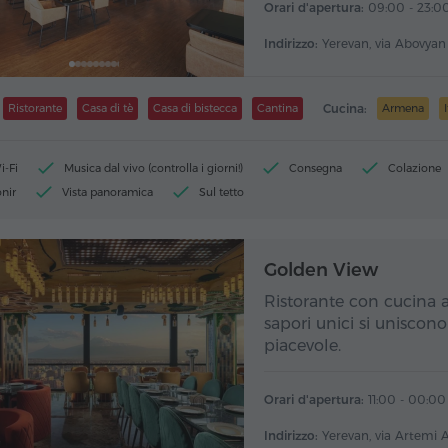
Orari d'apertura:
09:00 - 23:0
Indirizzo:
Yerevan, via Abovyan
Ristorante
Casa di tè
Casa di bistecca
Cantina
Cucina:
Armena
i-Fi
Musica dal vivo (controlla i giorni!)
Consegna
Colazione
onir
Vista panoramica
Sul tetto
Golden View
Ristorante con cucina 
sapori unici si uniscon
piacevole.
Orari d'apertura:
11:00 - 00:00
Indirizzo:
Yerevan, via Artemi 