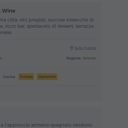
& Wine
la città: vini pregiati, succose bistecche di
, ricco bar, spettacolo di dessert, terrazza
onese.
Sulla mappa
an
Regione:
Yerevan
Cucina:
Europea
Vegetariano
ini e l'approccio armeno-spagnolo rendono