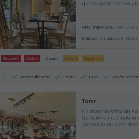
questo posto meraviglios
Orari d'apertura:
11:00 - 00:00
Indirizzo:
Via Saryan, 6, Yereva
Ristorante
Cantina
Cucina:
Armena
Vegetariano
i-Fi
Terrazza all'aperto
Pranzo
Cena
Sala del banchet
Tonir
Il ristorante offre un v
tradizionali cucinati in
armeni in un'atmosfera