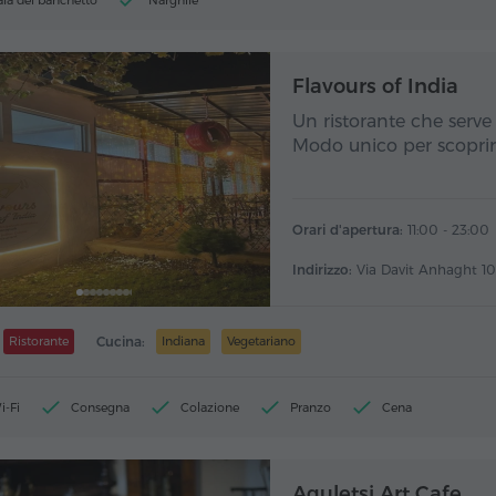
ala del banchetto
Narghilè
Flavours of India
Un ristorante che serv
Modo unico per scoprire
Orari d'apertura:
11:00 - 23:00
Indirizzo:
Via Davit Anhaght 10
Ristorante
Cucina:
Indiana
Vegetariano
i-Fi
Consegna
Colazione
Pranzo
Cena
Aguletsi Art Cafe