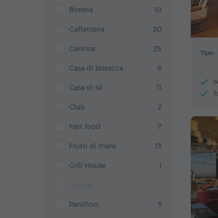
Birreria
10
Caffetteria
20
Cantina
25
Tipo:
Casa di bistecca
6
W
Casa di tè
11
T
Club
2
Fast food
7
Frutti di mare
13
Grill House
1
Lounge
0
Panificio
3