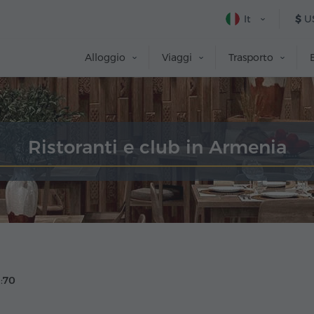
It
$
U
Alloggio
Viaggi
Trasporto
Ristoranti e club in Armenia
:
70