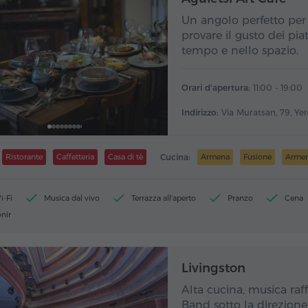
Un angolo perfetto per 
provare il gusto dei piat
tempo e nello spazio.
Orari d'apertura:
11:00 - 19:00
Indirizzo:
Via Muratsan, 79, Ye
Ristorante
Caffetteria
Casa di tè
Cucina:
Armena
Fusione
Armen
i-Fi
Musica dal vivo
Terrazza all'aperto
Pranzo
Cena
onir
Livingston
Alta cucina, musica raffi
Band sotto la direzione 