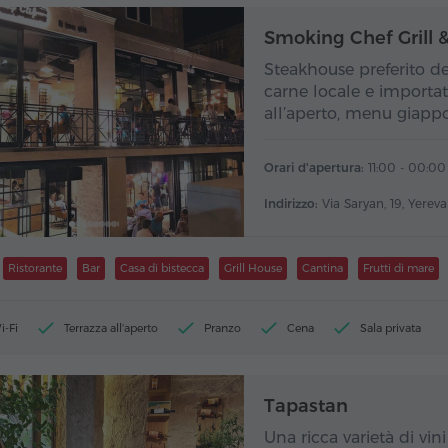
Smoking Chef Grill 
Steakhouse preferito del
carne locale e importata
all’aperto, menu giapp
Orari d'apertura:
11:00 - 00:00
Indirizzo:
Via Saryan, 19, Yerev
Ristorante
Bar
Casa di bistecca
Grill House
Cantina
Frutti di mare
i-Fi
Terrazza all'aperto
Pranzo
Cena
Sala privata
Tapastan
Una ricca varietà di v