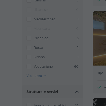
Italiana
6
S
Libanese
0
Mediterranea
1
Messicana
0
Organica
3
Russo
1
Siriana
1
Vegetariano
60
Tipo:
Vedi altro
W
Strutture e servizi
Angolo per bambini
12