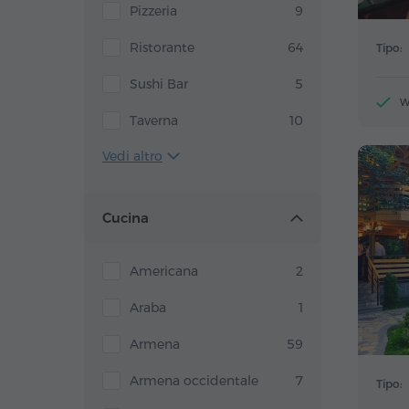
Pizzeria
9
Ristorante
64
Tipo:
Sushi Bar
5
W
Taverna
10
Vedi altro
Cucina
Americana
2
Araba
1
Armena
59
Armena occidentale
7
Tipo: