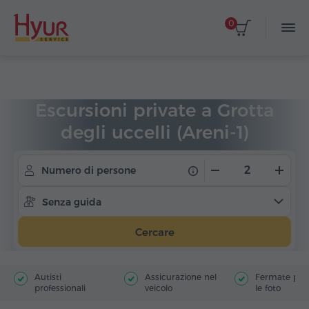
0
Home
Viaggi
Escursioni private
Escursioni private a Grotta
degli uccelli (Areni-1)
Numero di persone
Senza guida
Cercare
Autisti
Assicurazione nel
Fermate poer
professionali
veicolo
le foto