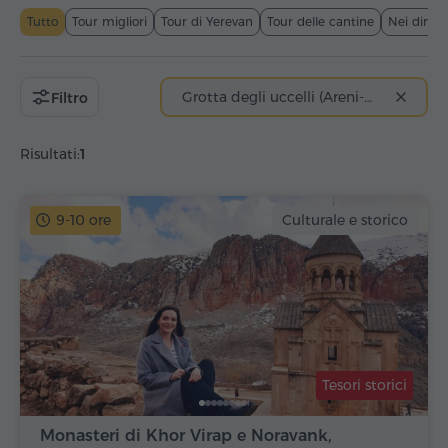
Tutto
Tour migliori
Tour di Yerevan
Tour delle cantine
Nei dintor
Grotta degli uccelli (Areni-1)
Filtro
Risultati:
1
9-10 ore
Culturale e storico
Tesori storici
Monasteri di Khor Virap e Noravank,